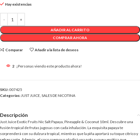
Hay existencias
AÑADIR AL CARRITO
COMPRAR AHORA
Comparar
Añadir a la lista de deseos
2
¡Personas viendo este producto ahora!
SKU:
007425
Categorías:
JUST JUICE
,
SALES DE NICOTINA
Descripción
Just Juice Exotic Fruits Nic Salt Papaya, Pineapple & Coconut 10ml. Descubre una
fusión tropical de frutas jugosas con cada inhalación. La exquisita papaya te
sorprenderá con su dulzura tropical, mientras que la piña aportará su toque cítrico y
refrescante. Además, el coco cremoso añadirá una nota suave y exótica que