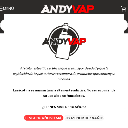
MENÚ
Al visitar este sitio certificas que eres mayor de edad y que la
legislación de tu país autoriza la compra de productos que contengan
nicotina.
La nicotina es una sustancia altamente adictiva. No se recomienda
su uso a los no fumadores.
¿TIENES MÁS DE 18 AÑOS?
TENGO 18 AÑOS O MÁS
SOY MENOR DE 18 AÑOS