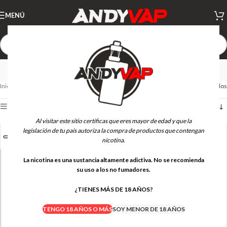
MENÚ
OXVA - POD
Inicio
PODS
OXVA - POD
Mostrando los 10 resultados
Ver barra lateral
Al visitar este sitio certificas que eres mayor de edad y que la
legislación de tu país autoriza la compra de productos que contengan
NUEVO
nicotina.
La nicotina es una sustancia altamente adictiva. No se recomienda
su uso a los no fumadores.
¿TIENES MÁS DE 18 AÑOS?
TENGO 18 AÑOS O MÁS
SOY MENOR DE 18 AÑOS