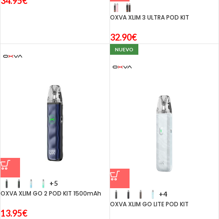
34.95
€
OXVA XLIM 3 ULTRA POD KIT
32.90
€
NUEVO
+5
OXVA XLIM GO 2 POD KIT 1500mAh
+4
OXVA XLIM GO LITE POD KIT
13.95
€