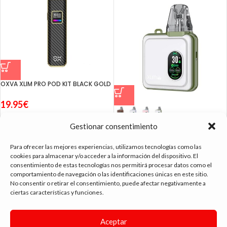
OXVA XLIM PRO POD KIT BLACK GOLD
19.95
€
OXVA XLIM SQ PRO POD KIT
Gestionar consentimiento
27.95
€
Para ofrecer las mejores experiencias, utilizamos tecnologías como las
cookies para almacenar y/o acceder a la información del dispositivo. El
consentimiento de estas tecnologías nos permitirá procesar datos como el
comportamiento de navegación o las identificaciones únicas en este sitio.
No consentir o retirar el consentimiento, puede afectar negativamente a
ciertas características y funciones.
tienda vapeo málaga
Aceptar
CONTACTO