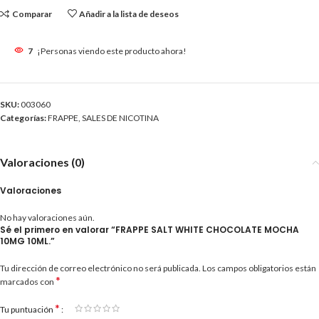
Comparar
Añadir a la lista de deseos
7
¡Personas viendo este producto ahora!
SKU:
003060
Categorías:
FRAPPE
,
SALES DE NICOTINA
Valoraciones (0)
Valoraciones
No hay valoraciones aún.
Sé el primero en valorar “FRAPPE SALT WHITE CHOCOLATE MOCHA
10MG 10ML.”
Tu dirección de correo electrónico no será publicada.
Los campos obligatorios están
*
marcados con
*
Tu puntuación