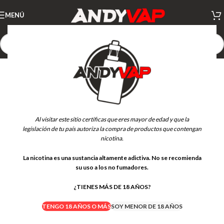
MENÚ
Al visitar este sitio certificas que eres mayor de edad y que la
legislación de tu país autoriza la compra de productos que contengan
nicotina.
La nicotina es una sustancia altamente adictiva. No se recomienda
su uso a los no fumadores.
¿TIENES MÁS DE 18 AÑOS?
TENGO 18 AÑOS O MÁS
SOY MENOR DE 18 AÑOS