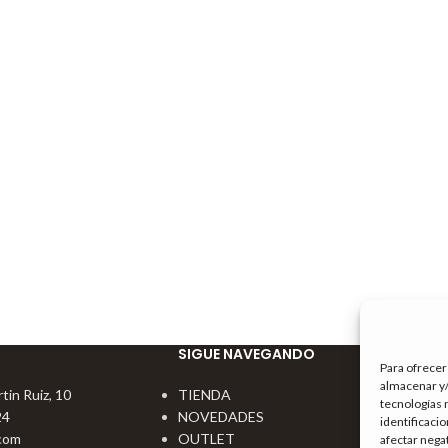
SIGUE NAVEGANDO
Para ofrecer
almacenar y/
tin Ruiz, 10
TIENDA
tecnologías 
24
NOVEDADES
identificaci
com
OUTLET
afectar nega