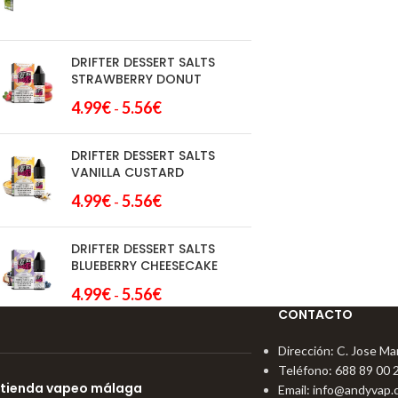
4.99
€
5.56
€
-
DRIFTER DESSERT SALTS
STRAWBERRY DONUT
4.99
€
5.56
€
-
DRIFTER DESSERT SALTS
VANILLA CUSTARD
4.99
€
5.56
€
-
DRIFTER DESSERT SALTS
BLUEBERRY CHEESECAKE
4.99
€
5.56
€
-
CONTACTO
Dirección: C. Jose Mar
Teléfono: 688 89 00 
tienda vapeo málaga
Email:
info@andyvap.