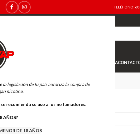
TELÉFONO: 688
TOP
NEW
INICIO
NOVEDADES
OFERTAS
OUTLET
TIENDA
CONTACT
MUSS MARMOL
e la legislación de tu país autoriza la compra de
an nicotina.
BLES
MUSS MARMOL
o se recomienda su uso a los no fumadores.
 productos que coincidan con tu selección.
18 AÑOS?
MENOR DE 18 AÑOS