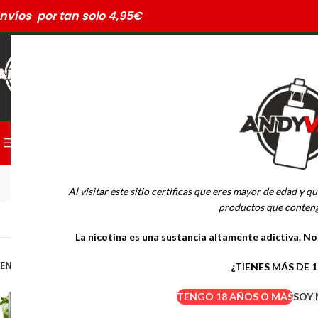
nvíos por tan solo 4,95€
CATEGORÍAS
Al visitar este sitio certificas que eres mayor de edad y qu
productos que conteng
Inicio
POD DESECHA
La nicotina es una sustancia altamente adictiva. N
No se han encontrado
EN OFERTA
¿TIENES MÁS DE 
DRIFTER BAR SALTS MOJITO
TENGO 18 AÑOS O MÁS
SOY 
ICE