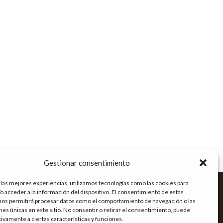
Gestionar consentimiento
ENLACES DE INTERÉS
 las mejores experiencias, utilizamos tecnologías como las cookies para
o acceder a la información del dispositivo. El consentimiento de estas
Términos y condiciones
nos permitirá procesar datos como el comportamiento de navegación o las
Política de privacidad
ones únicas en este sitio. No consentir o retirar el consentimiento, puede
Política de cookies
tivamente a ciertas características y funciones.