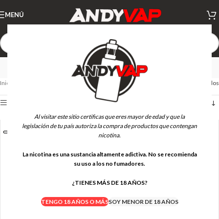
MENÚ
OXVA - RESISTENCIAS
Inicio
RESISTENCIAS PODS
OXVA - RESISTENCIAS
Mostrando los 8 resultados
Ver barra lateral
Al visitar este sitio certificas que eres mayor de edad y que la
legislación de tu país autoriza la compra de productos que contengan
nicotina.
La nicotina es una sustancia altamente adictiva. No se recomienda
su uso a los no fumadores.
¿TIENES MÁS DE 18 AÑOS?
TENGO 18 AÑOS O MÁS
SOY MENOR DE 18 AÑOS