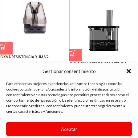
OXVA RESISTENCIA XLIM V2
OXVA SLIM STICK X RESISTENCIA
3.25
€
1,0OHM
Gestionar consentimiento
3.25
€
Para ofrecer las mejores experiencias, utilizamos tecnologías como las
cookies para almacenar y/o acceder a la información del dispositivo. El
consentimiento de estas tecnologías nos permitirá procesar datos como el
comportamiento de navegación o las identificaciones únicas en este sitio.
No consentir o retirar el consentimiento, puede afectar negativamente a
ciertas características y funciones.
tienda vapeo málaga
Aceptar
CONTACTO