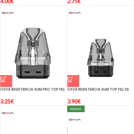
4.00
€
2.75
€
OXVA RESISTENCIA XLIM PRO TOP FILL
OXVA RESISTENCIA XLIM TOP FILL SS
3.25
€
3.90
€
NUEVO