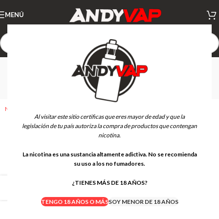
MENÚ
Novedades Kits de
Vapeo
Novedades
>
Kits de Vapeo
Al visitar este sitio certificas que eres mayor de edad y que la
legislación de tu país autoriza la compra de productos que contengan
nicotina.
La nicotina es una sustancia altamente adictiva. No se recomienda
su uso a los no fumadores.
¿TIENES MÁS DE 18 AÑOS?
TENGO 18 AÑOS O MÁS
SOY MENOR DE 18 AÑOS
PODS RECARCAGLES
BASES Y AROMAS