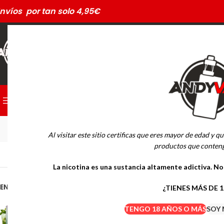
nvíos por tan solo 4,95€
CATEGORÍAS
PODS DESECHABLES
Al visitar este sitio certificas que eres mayor de edad y qu
MARCAS
productos que conteng
Inicio
SALES DE NIC
La nicotina es una sustancia altamente adictiva. N
Drifter Desechables
Mübar Desechables
EN OFERTA
¿TIENES MÁS DE 
DRIFTER BAR SALTS MOJITO
TENGO 18 AÑOS O MÁS
SOY 
ICE