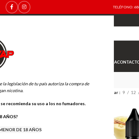
TELÉFONO: 688
TOP
NEW
INICIO
NOVEDADES
OFERTAS
OUTLET
TIENDA
CONTACT
BOMBO
e la legislación de tu país autoriza la compra de
an nicotina.
OTINA
BOMBO
Mostrar
9
12
o se recomienda su uso a los no fumadores.
18 AÑOS?
MENOR DE 18 AÑOS