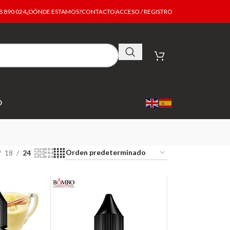
 890 024
¿DÓNDE ESTAMOS?
CONTACTO
ACCESO / REGISTRO
O
18
24