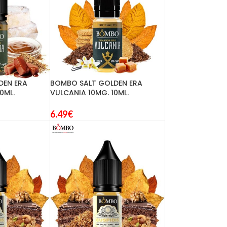
DEN ERA
BOMBO SALT GOLDEN ERA
0ML.
VULCANIA 10MG. 10ML.
6.49
€