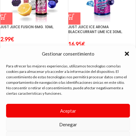
JUST JUICE FUSION 6MG. 10ML.
JUST JUICE ICE AROMA
BLACKCURRANT LIME ICE 30ML.
2.99
€
16.95
€
Gestionar consentimiento
1
2
3
4
→
Para ofrecer las mejores experiencias, utilizamos tecnologías como las
cookies para almacenar y/o acceder a la información del dispositivo. El
consentimiento de estas tecnologías nos permitirá procesar datos como el
comportamiento de navegación o las identificaciones únicas en este sitio.
No consentir o retirar el consentimiento, puede afectar negativamente a
ciertas características y funciones.
tienda vapeo málaga
Aceptar
CONTACTO
SIGUE NAVEGANDO
Denegar