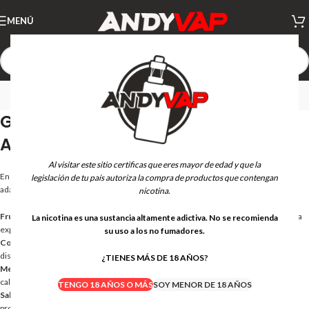
MENÚ
Just Juice
Gama de Líquidos Just Juice en
Andyvap
Al visitar este sitio certificas que eres mayor de edad y que la
En nuestra tienda online encontrarás las líneas más populares de
Just Juice
,
legislación de tu país autoriza la compra de productos que contengan
adaptadas a diferentes estilos y preferencias de vapeo:
nicotina.
Frutales vibrantes:
Sabores como fresa, manzana, limón y mango que ofrecen una
La nicotina es una sustancia altamente adictiva. No se recomienda
explosión de frescura y dulzura.
su uso a los no fumadores.
Combinaciones exóticas:
Mezclas tropicales como guayaba, maracuyá y lichi,
diseñadas para transportarte a un paraíso de sabor.
¿TIENES MÁS DE 18 AÑOS?
Mentolados refrescantes:
Líquidos con un toque fresco que revitalizan cada
calada, ideales para quienes buscan una experiencia refrescante.
TENGO 18 AÑOS O MÁS
SOY MENOR DE 18 AÑOS
Sales de nicotina Just Juice:
Perfectas para dispositivos tipo pod, estas mezclas
proporcionan una absorción rápida de nicotina con un golpe de garganta suave y