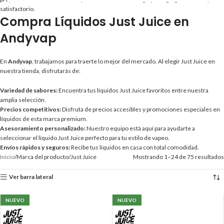
satisfactorio.
Compra Líquidos Just Juice en
Andyvap
En
Andyvap
, trabajamos para traerte lo mejor del mercado. Al elegir Just Juice en
nuestra tienda, disfrutarás de:
Variedad de sabores:
Encuentra tus líquidos Just Juice favoritos entre nuestra
amplia selección.
Precios competitivos:
Disfruta de precios accesibles y promociones especiales en
líquidos de esta marca premium.
Asesoramiento personalizado:
Nuestro equipo está aquí para ayudarte a
seleccionar el líquido Just Juice perfecto para tu estilo de vapeo.
Envíos rápidos y seguros:
Recibe tus líquidos en casa con total comodidad.
Inicio
Marca del producto
Just Juice
Mostrando 1–24 de 75 resultados
Ver barra lateral
NUEVO
NUEVO