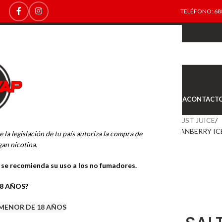
TELÉFONO: 688
TOP
NEW
INICIO
NOVEDADES
OFERTAS
OUTLET
TIENDA
CONTACT
Inicio
SALES DE NICOTINA
JUST JUICE
JUST JUICE SALT KIWI & CRANBERRY IC
e la legislación de tu país autoriza la compra de
an nicotina.
o se recomienda su uso a los no fumadores.
18 AÑOS?
MENOR DE 18 AÑOS