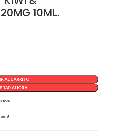
 KIWI &
 20MG 10ML.
R AL CARRITO
PRAR AHORA
deseos
hora!