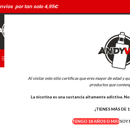
nvíos por tan solo 4,95€
CATEGORÍAS
PODS DESECHABLES
Al visitar este sitio certificas que eres mayor de edad y qu
MARCAS
productos que conteng
La nicotina es una sustancia altamente adictiva. N
Drifter Desechables
Mübar Desechables
¿TIENES MÁS DE 
TENGO 18 AÑOS O MÁS
SOY 