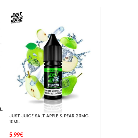
L.
JUST JUICE SALT APPLE & PEAR 20MG.
JUST JUICE SA
10ML.
CITRUS, GUAVA 
5.99
€
5.25
€