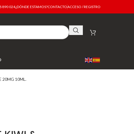
 890 024
¿DÓNDE ESTAMOS?
CONTACTO
ACCESO / REGISTRO
O
E 20MG 10ML.