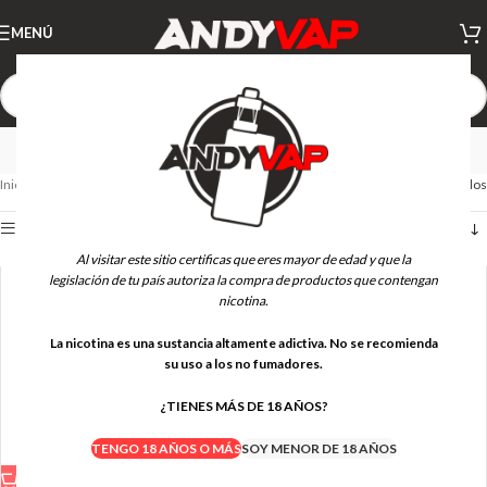
MENÚ
LOST VAPE - Pods
Inicio
PODS
LOST VAPE - Pods
Mostrando los 14 resultados
Ver barra lateral
Al visitar este sitio certificas que eres mayor de edad y que la
legislación de tu país autoriza la compra de productos que contengan
nicotina.
La nicotina es una sustancia altamente adictiva. No se recomienda
su uso a los no fumadores.
¿TIENES MÁS DE 18 AÑOS?
TENGO 18 AÑOS O MÁS
SOY MENOR DE 18 AÑOS