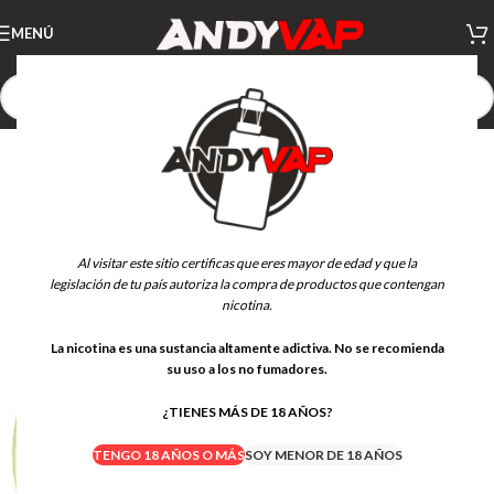
MENÚ
AGOTADO
Al visitar este sitio certificas que eres mayor de edad y que la
legislación de tu país autoriza la compra de productos que contengan
nicotina.
La nicotina es una sustancia altamente adictiva. No se recomienda
su uso a los no fumadores.
¿TIENES MÁS DE 18 AÑOS?
TENGO 18 AÑOS O MÁS
SOY MENOR DE 18 AÑOS