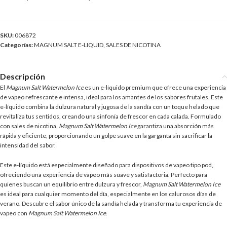
SKU:
006872
Categorías:
MAGNUM SALT E-LIQUID
,
SALES DE NICOTINA
Descripción
El
Magnum Salt Watermelon Ice
es un e-líquido premium que ofrece una experiencia
de vapeo refrescante e intensa, ideal para los amantes de los sabores frutales. Este
e-líquido combina la dulzura natural y jugosa de la sandía con un toque helado que
revitaliza tus sentidos, creando una sinfonía de frescor en cada calada. Formulado
con sales de nicotina,
Magnum Salt Watermelon Ice
garantiza una absorción más
rápida y eficiente, proporcionando un golpe suave en la garganta sin sacrificar la
intensidad del sabor.
Este e-líquido está especialmente diseñado para dispositivos de vapeo tipo pod,
ofreciendo una experiencia de vapeo más suave y satisfactoria. Perfecto para
quienes buscan un equilibrio entre dulzura y frescor,
Magnum Salt Watermelon Ice
es ideal para cualquier momento del día, especialmente en los calurosos días de
verano. Descubre el sabor único de la sandía helada y transforma tu experiencia de
vapeo con
Magnum Salt Watermelon Ice
.