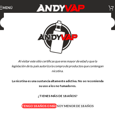
MENÚ
AGOTADO
Al visitar este sitio certificas que eres mayor de edad y que la
legislación de tu país autoriza la compra de productos que contengan
nicotina.
La nicotina es una sustancia altamente adictiva. No se recomienda
su uso a los no fumadores.
¿TIENES MÁS DE 18 AÑOS?
TENGO 18 AÑOS O MÁS
SOY MENOR DE 18 AÑOS