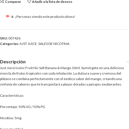
Comparar
Añadir a la lista de deseos
6
¡Personas viendo este producto ahora!
SKU:
007426
Categorías:
JUST JUICE
,
SALES DE NICOTINA
Descripción
Just Juice Iconic Fruit Nic Salt Banana & Mango 10ml. Sumérgete en una deliciosa
mezcla de frutas tropicales con cada inhalación. La dulzura suave y cremosa del
plátano se combina perfectamente con el exótico sabor del mango, creando una
sinfonía de sabores que te transportará a playas doradas y paisajes exuberantes.
Características:
Porcentaje: 50% VG / 50% PG
Nicotina: 5mg