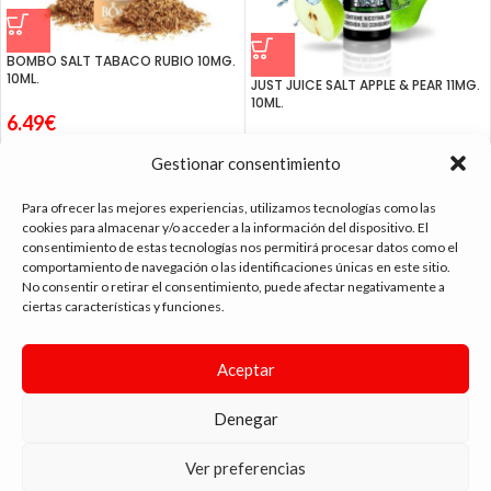
BOMBO SALT TABACO RUBIO 10MG.
10ML.
JUST JUICE SALT APPLE & PEAR 11MG.
10ML.
6.49
€
5.25
€
Gestionar consentimiento
Para ofrecer las mejores experiencias, utilizamos tecnologías como las
cookies para almacenar y/o acceder a la información del dispositivo. El
consentimiento de estas tecnologías nos permitirá procesar datos como el
tienda vapeo málaga
comportamiento de navegación o las identificaciones únicas en este sitio.
No consentir o retirar el consentimiento, puede afectar negativamente a
ciertas características y funciones.
CONTACTO
Aceptar
SIGUE NAVEGANDO
ENLACES DE INTERÉS
Denegar
DIMA
YOU
ANDYVAP
2022 BY
. AGENCIA DE DISEÑO WEB Y MARKETING.
Ver preferencias
💬 ¿Necesitas ayuda?