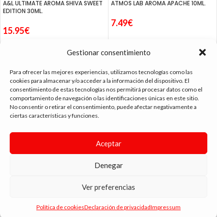
A&L ULTIMATE AROMA SHIVA SWEET
ATMOS LAB AROMA APACHE 10ML.
EDITION 30ML.
7.49
€
15.95
€
Gestionar consentimiento
Para ofrecer las mejores experiencias, utilizamos tecnologías como las
cookies para almacenar y/o acceder a la información del dispositivo. El
consentimiento de estas tecnologías nos permitirá procesar datos como el
tienda vapeo málaga
comportamiento de navegación o las identificaciones únicas en este sitio.
No consentir o retirar el consentimiento, puede afectar negativamente a
ciertas características y funciones.
CONTACTO
Aceptar
SIGUE NAVEGANDO
ENLACES DE INTERÉS
Denegar
DIMA
YOU
ANDYVAP
2022 BY
. AGENCIA DE DISEÑO WEB Y MARKETING.
Ver preferencias
Política de cookies
Declaración de privacidad
Impressum
FIZZY JUICE