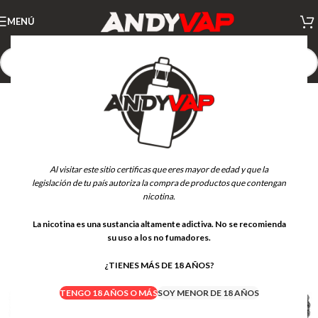
MENÚ
Al visitar este sitio certificas que eres mayor de edad y que la
legislación de tu país autoriza la compra de productos que contengan
nicotina.
La nicotina es una sustancia altamente adictiva. No se recomienda
su uso a los no fumadores.
¿TIENES MÁS DE 18 AÑOS?
TENGO 18 AÑOS O MÁS
SOY MENOR DE 18 AÑOS