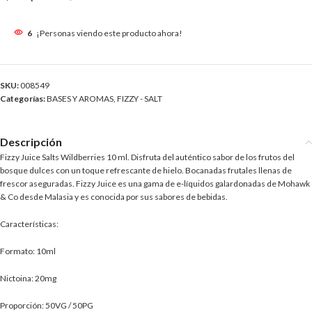
6
¡Personas viendo este producto ahora!
SKU:
008549
Categorías:
BASES Y AROMAS
,
FIZZY - SALT
Descripción
Fizzy Juice Salts Wildberries 10 ml. Disfruta del auténtico sabor de los frutos del
bosque dulces con un toque refrescante de hielo. Bocanadas frutales llenas de
frescor aseguradas. Fizzy Juice es una gama de e-líquidos galardonadas de Mohawk
& Co desde Malasia y es conocida por sus sabores de bebidas.
Características:
Formato: 10ml
Nictoina: 20mg
Proporción: 50VG / 50PG