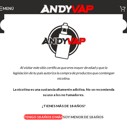
MENÚ
Al visitar este sitio certificas que eres mayor de edad y que la
legislación de tu país autoriza la compra de productos que contengan
nicotina.
La nicotina es una sustancia altamente adictiva. No se recomienda
su uso a los no fumadores.
¿TIENES MÁS DE 18 AÑOS?
TENGO 18 AÑOS O MÁS
SOY MENOR DE 18 AÑOS