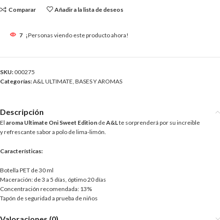
Comparar
Añadir a la lista de deseos
7
¡Personas viendo este producto ahora!
SKU:
000275
Categorías:
A&L ULTIMATE
,
BASES Y AROMAS
Descripción
El
aroma Ultimate Oni Sweet Edition
de
A&L
te sorprenderá por su increible
y refrescante sabor a polo de lima-limón.
Características:
Botella PET de 30 ml
Maceración: de 3 a 5 días, óptimo 20 días
Concentración recomendada: 13%
Tapón de seguridad a prueba de niños
Valoraciones (0)