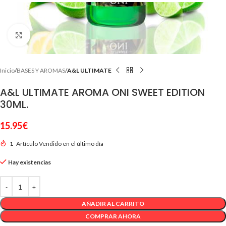
Clic para ampliar
Inicio
BASES Y AROMAS
A&L ULTIMATE
A&L ULTIMATE AROMA ONI SWEET EDITION
30ML.
15.95
€
1
Artículo Vendido en el último día
Hay existencias
AÑADIR AL CARRITO
COMPRAR AHORA