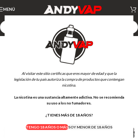
MENÚ
Al visitar este sitio certificas que eres mayor de edad y que la
legislación de tu país autoriza la compra de productos que contengan
nicotina.
La nicotina es una sustancia altamente adictiva. No se recomienda
su uso a los no fumadores.
¿TIENES MÁS DE 18 AÑOS?
TENGO 18 AÑOS O MÁS
SOY MENOR DE 18 AÑOS