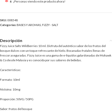
6
¡Personas viendo este producto ahora!
SKU:
008548
Categorías:
BASES Y AROMAS
,
FIZZY - SALT
Descripción
Fizzy Juice Salts Wildberries 10 ml. Disfruta del auténtico sabor de los frutos del
bosque dulces con un toque refrescante de hielo. Bocanadas frutales llenas de
frescor aseguradas. Fizzy Juice es una gama de e-líquidos galardonadas de Mohawk
& Co desde Malasia y es conocida por sus sabores de bebidas.
Características:
Formato: 10ml
Nictoina: 10mg
Proporción: 50VG / 50PG
Sabor: frutos del bosque