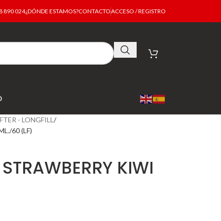
 890 024
¿DÓNDE ESTAMOS?
CONTACTO
ACCESO / REGISTRO
O
FTER - LONGFILL
./60 (LF)
 STRAWBERRY KIWI