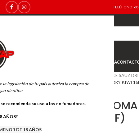
TELÉFONO: 688
TOP
NEW
INICIO
NOVEDADES
OFERTAS
OUTLET
TIENDA
CONTACT
Inicio
BASES Y AROMAS
JUICE SAUZ DRI
DRIFTER AROMA STRAWBERRY KIWI 16ML
e la legislación de tu país autoriza la compra de
an nicotina.
DRIFTER AROMA
o se recomienda su uso a los no fumadores.
16ML./60 (LF)
18 AÑOS?
MENOR DE 18 AÑOS
9.50
€
7.50
€