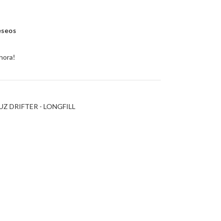
deseos
hora!
UZ DRIFTER - LONGFILL