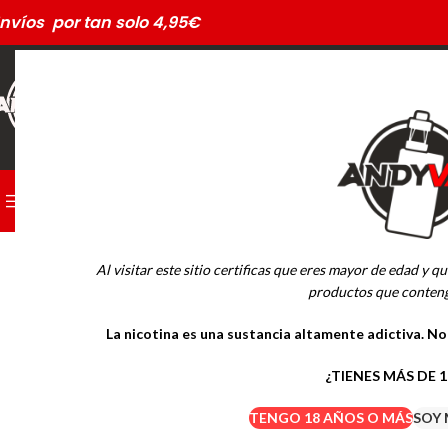
nvíos por tan solo 4,95€
CATEGORÍAS
PODS DESECHABLES
-21%
AGOTADO
Al visitar este sitio certificas que eres mayor de edad y qu
MARCAS
productos que conteng
La nicotina es una sustancia altamente adictiva. N
Drifter Desechables
Mübar Desechables
¿TIENES MÁS DE 
TENGO 18 AÑOS O MÁS
SOY 