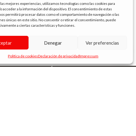
 las mejores experiencias, utilizamos tecnologías como las cookies para
o acceder a la información del dispositivo. El consentimiento de estas
nos permitirá procesar datos como el comportamiento de navegación o las
ones únicas en este sitio. No consentir o retirar el consentimiento, puede
tivamente a ciertas características y funciones.
DON CRISTO AROMA XO 30ML.
HALO AROMA SU
ceptar
Denegar
Ver preferencias
16.95
€
4.99
€
💬 ¿Necesitas ayuda?
Política de cookies
Declaración de privacidad
Impressum
ENLACES DE INTERÉS
Términos y condiciones
Política de privacidad
Política de cookies
Aviso legal