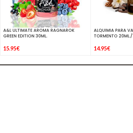
A&L ULTIMATE AROMA RAGNAROK
ALQUIMIA PARA V
GREEN EDITION 30ML.
TORMENTO 20ML./1
15.95
€
14.95
€
CONTACTO
Dirección: C. Jose Mar
Teléfono: 688 89 00 
tienda vapeo málaga
Email:
info@andyvap.
DIMA
YOU
ANDYVAP
2022 BY
. AGENCIA DE DISEÑO WEB Y MARKETING.