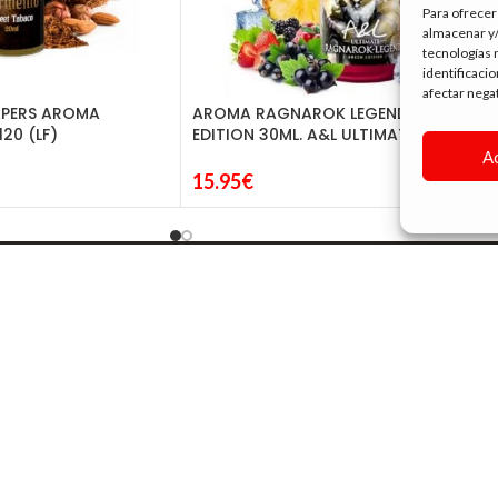
Para ofrecer
almacenar y/
tecnologías 
identificaci
afectar nega
APERS AROMA
AROMA RAGNAROK LEGEND SWEET
20 (LF)
EDITION 30ML. A&L ULTIMATE
A
15.95
€
SIGUE NAVEGANDO
tin Ruiz, 10
TIENDA
24
NOVEDADES
com
OUTLET
RECOMENDADOS
BLOG