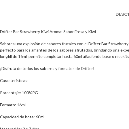
DESC
Drifter Bar Strawberry Kiwi Aroma: Sabor Fresa y Kiwi
Saborea una explosión de sabores frutales con el Drifter Bar Strawberry K
perfecto para los amantes de los sabores afrutados, brindando una exper
longfill de 16ml, permite completar hasta 60ml añadiendo base o nicokits
¡Disfruta de todos los sabores y formatos de Drifter!
Características:
Porcentaje: 100%PG
Formato: 16ml
Capacidad de bote: 60ml
Maceración: 2 a 7 días