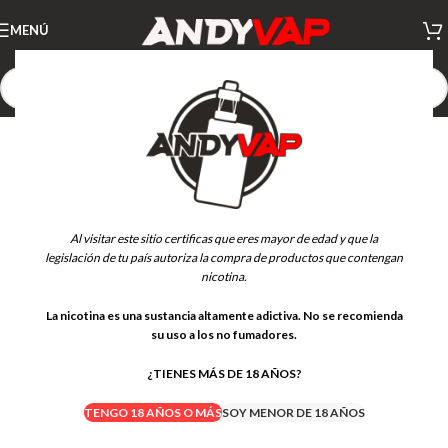
MENÚ
-21%
Al visitar este sitio certificas que eres mayor de edad y que la
legislación de tu país autoriza la compra de productos que contengan
nicotina.
La nicotina es una sustancia altamente adictiva. No se recomienda
su uso a los no fumadores.
¿TIENES MÁS DE 18 AÑOS?
TENGO 18 AÑOS O MÁS
SOY MENOR DE 18 AÑOS