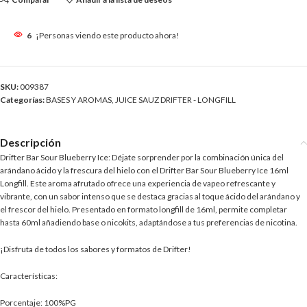
6
¡Personas viendo este producto ahora!
SKU:
009387
Categorías:
BASES Y AROMAS
,
JUICE SAUZ DRIFTER - LONGFILL
Descripción
Drifter Bar Sour Blueberry Ice: Déjate sorprender por la combinación única del
arándano ácido y la frescura del hielo con el Drifter Bar Sour Blueberry Ice 16ml
Longfill. Este aroma afrutado ofrece una experiencia de vapeo refrescante y
vibrante, con un sabor intenso que se destaca gracias al toque ácido del arándano y
el frescor del hielo. Presentado en formato longfill de 16ml, permite completar
hasta 60ml añadiendo base o nicokits, adaptándose a tus preferencias de nicotina.
¡Disfruta de todos los sabores y formatos de Drifter!
Características:
Porcentaje: 100%PG