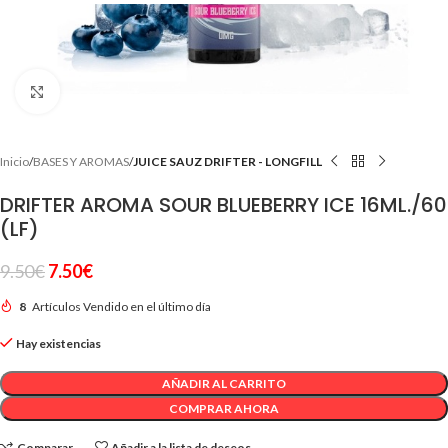
Clic para ampliar
Inicio
BASES Y AROMAS
JUICE SAUZ DRIFTER - LONGFILL
DRIFTER AROMA SOUR BLUEBERRY ICE 16ML./60
(LF)
9.50
€
7.50
€
8
Artículos Vendido en el último día
Hay existencias
AÑADIR AL CARRITO
COMPRAR AHORA
Comparar
Añadir a la lista de deseos