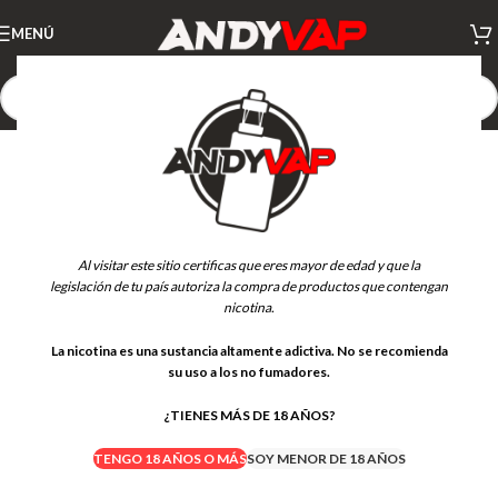
MENÚ
AGOTADO
Al visitar este sitio certificas que eres mayor de edad y que la
legislación de tu país autoriza la compra de productos que contengan
nicotina.
La nicotina es una sustancia altamente adictiva. No se recomienda
su uso a los no fumadores.
¿TIENES MÁS DE 18 AÑOS?
TENGO 18 AÑOS O MÁS
SOY MENOR DE 18 AÑOS