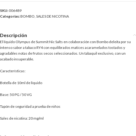
SKU:
006489
Categorías:
BOMBO
,
SALES DE NICOTINA
Descripción
El líquido Olympus de Summit Nic Salts en colaboración con Bombo deleita por su
intenso sabor a tabaco RY4 con equilibrados matices acaramelados tostados y
agradables notas de frutos secos seleccionados. Un tabaquil exclusivo, con un
acabado insuperable.
Características:
Botella de 10ml de líquido
Base: 50 PG / 50 VG
Tapón de seguridad a prueba de niños
Sales de nicotina: 20 mg/ml