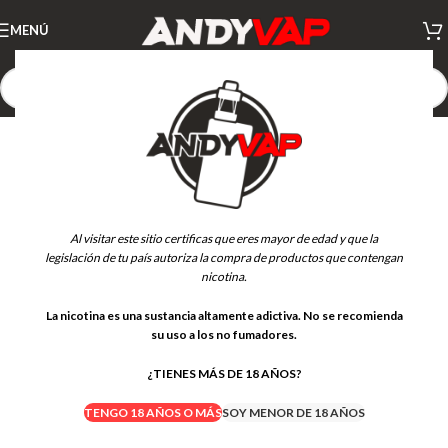
MENÚ
AGOTADO
Al visitar este sitio certificas que eres mayor de edad y que la
legislación de tu país autoriza la compra de productos que contengan
nicotina.
La nicotina es una sustancia altamente adictiva. No se recomienda
su uso a los no fumadores.
¿TIENES MÁS DE 18 AÑOS?
TENGO 18 AÑOS O MÁS
SOY MENOR DE 18 AÑOS