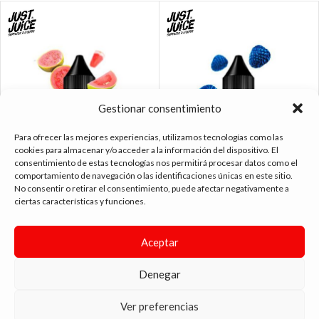
Gestionar consentimiento
Para ofrecer las mejores experiencias, utilizamos tecnologías como las
cookies para almacenar y/o acceder a la información del dispositivo. El
consentimiento de estas tecnologías nos permitirá procesar datos como el
comportamiento de navegación o las identificaciones únicas en este sitio.
No consentir o retirar el consentimiento, puede afectar negativamente a
JUST JUICE SALT BLOOD ORANGE,
JUST JUICE SALT BLUE RASPBERRY
ciertas características y funciones.
CITRUS, GUAVA 11MG.
11MG 10ML.
5.25
€
5.25
€
Aceptar
Denegar
Ver preferencias
tienda vapeo málaga