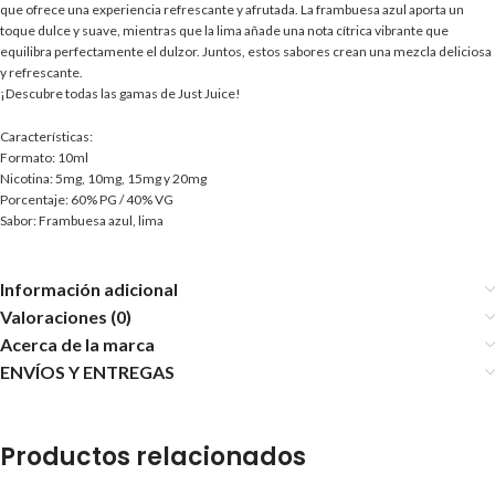
que ofrece una experiencia refrescante y afrutada. La frambuesa azul aporta un
toque dulce y suave, mientras que la lima añade una nota cítrica vibrante que
equilibra perfectamente el dulzor. Juntos, estos sabores crean una mezcla deliciosa
y refrescante.
¡Descubre todas las gamas de Just Juice!
Características:
Formato: 10ml
Nicotina: 5mg, 10mg, 15mg y 20mg
Porcentaje: 60% PG / 40% VG
Sabor: Frambuesa azul, lima
Información adicional
Valoraciones (0)
Acerca de la marca
ENVÍOS Y ENTREGAS
Productos relacionados