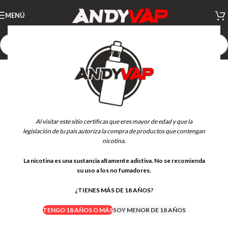
MENÚ
NUEVO
Al visitar este sitio certificas que eres mayor de edad y que la
legislación de tu país autoriza la compra de productos que contengan
nicotina.
La nicotina es una sustancia altamente adictiva. No se recomienda
su uso a los no fumadores.
¿TIENES MÁS DE 18 AÑOS?
TENGO 18 AÑOS O MÁS
SOY MENOR DE 18 AÑOS