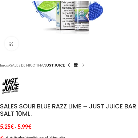
Clic para ampliar
Inicio
SALES DE NICOTINA
JUST JUICE
SALES SOUR BLUE RAZZ LIME – JUST JUICE BAR
SALT 10ML.
5.25
€
5.99
€
-
4
Artículos Vendido en el último día