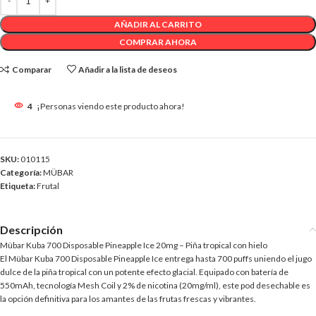
AÑADIR AL CARRITO
COMPRAR AHORA
Comparar
Añadir a la lista de deseos
4
¡Personas viendo este producto ahora!
SKU:
010115
Categoría:
MÜBAR
Etiqueta:
Frutal
Descripción
Mübar Kuba 700 Disposable Pineapple Ice 20mg – Piña tropical con hielo
El Mübar Kuba 700 Disposable Pineapple Ice entrega hasta 700 puffs uniendo el jugo
dulce de la piña tropical con un potente efecto glacial. Equipado con batería de
550mAh, tecnología Mesh Coil y 2% de nicotina (20mg/ml), este pod desechable es
la opción definitiva para los amantes de las frutas frescas y vibrantes.