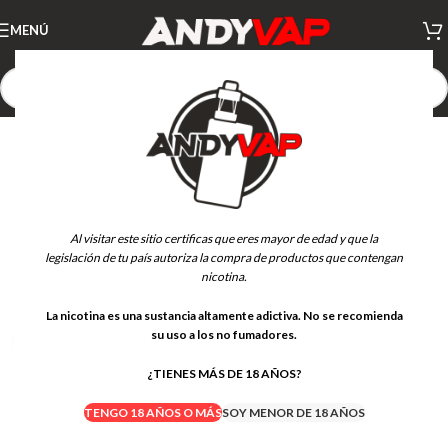
MENÚ
NUEVO
Al visitar este sitio certificas que eres mayor de edad y que la
legislación de tu país autoriza la compra de productos que contengan
nicotina.
La nicotina es una sustancia altamente adictiva. No se recomienda
su uso a los no fumadores.
¿TIENES MÁS DE 18 AÑOS?
TENGO 18 AÑOS O MÁS
SOY MENOR DE 18 AÑOS