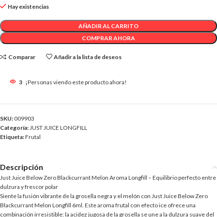
Hay existencias
AÑADIR AL CARRITO
COMPRAR AHORA
Comparar
Añadir a la lista de deseos
3
¡Personas viendo este producto ahora!
SKU:
009903
Categoría:
JUST JUICE LONGFILL
Etiqueta:
Frutal
Descripción
Just Juice Below Zero Blackcurrant Melon Aroma Longfill – Equilibrio perfecto entre
dulzura y frescor polar
Siente la fusión vibrante de la grosella negra y el melón con Just Juice Below Zero
Blackcurrant Melon Longfill 6ml. Este aroma frutal con efecto ice ofrece una
combinación irresistible: la acidez jugosa de la grosella se une a la dulzura suave del