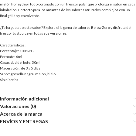
melón honeydew, todo coronado con un frescor polar que prolonga el sabor en cada
inhalación. Perfecto para los amantes de los sabores afrutados complejos con un
final gélido y envolvente.
¿Te ha gustado este sabor? Explora el la gama de sabores Below Zero y disfruta del
frescor Just Juice en todas sus versiones.
Características:
Porcentaje: 100%PG
Formato: 6ml
Capacidad del bote: 30ml
Maceración: de 3 a 5 días
Sabor: grosella negra, melón, hielo
Sin nicotina
Información adicional
Valoraciones (0)
Acerca de la marca
ENVÍOS Y ENTREGAS