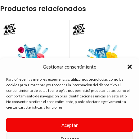
Productos relacionados
Gestionar consentimiento
Para ofrecer las mejores experiencias, utilizamos tecnologías como las
cookies para almacenar y/o acceder a la información del dispositivo. El
consentimiento de estas tecnologías nos permitirá procesar datos como el
comportamiento de navegación o las identificaciones únicas en este sitio.
No consentir o retirar el consentimiento, puede afectar negativamente a
JUST JUICE BELOW ZERO FROZEN
JUST JUICE BELOW ZERO TRIPLE
ciertas características y funciones.
BERRY GUMMY 10ML
MANGO 10ML
5.25
€
5.99
€
5.25
€
5.99
€
-
-
Aceptar
Denegar