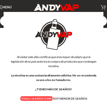
MENÚ
Al visitar este sitio certificas que eres mayor de edad y que la
legislación de tu país autoriza la compra de productos que contengan
nicotina.
La nicotina es una sustancia altamente adictiva. No se recomienda
su uso a los no fumadores.
¿TIENES MÁS DE 18 AÑOS?
TENGO 18 AÑOS O MÁS
SOY MENOR DE 18 AÑOS