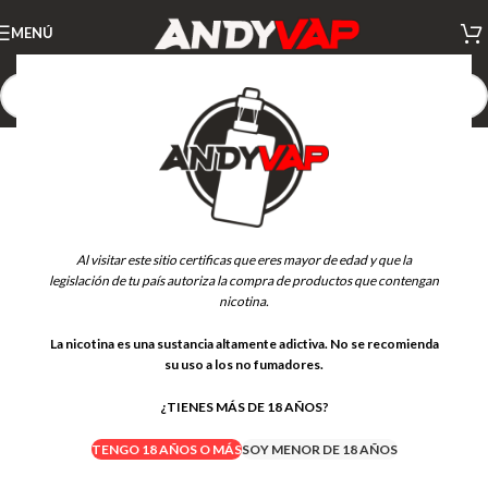
MENÚ
AGOTADO
NUEVO
Al visitar este sitio certificas que eres mayor de edad y que la
legislación de tu país autoriza la compra de productos que contengan
nicotina.
La nicotina es una sustancia altamente adictiva. No se recomienda
su uso a los no fumadores.
¿TIENES MÁS DE 18 AÑOS?
TENGO 18 AÑOS O MÁS
SOY MENOR DE 18 AÑOS