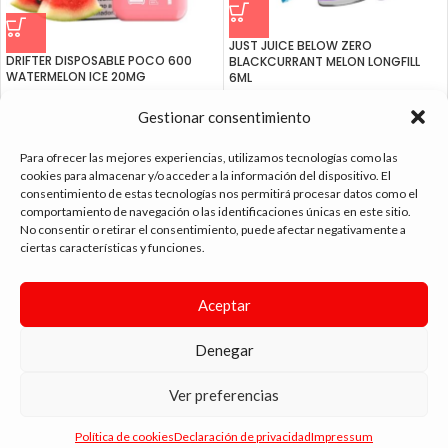
JUST JUICE BELOW ZERO
DRIFTER DISPOSABLE POCO 600
BLACKCURRANT MELON LONGFILL
WATERMELON ICE 20MG
6ML
4.99
€
4.99
€
Gestionar consentimiento
Para ofrecer las mejores experiencias, utilizamos tecnologías como las
cookies para almacenar y/o acceder a la información del dispositivo. El
consentimiento de estas tecnologías nos permitirá procesar datos como el
comportamiento de navegación o las identificaciones únicas en este sitio.
tienda vapeo málaga
No consentir o retirar el consentimiento, puede afectar negativamente a
ciertas características y funciones.
CONTACTO
Aceptar
SIGUE NAVEGANDO
Denegar
ENLACES DE INTERÉS
DIMA
YOU
ANDYVAP
2022 BY
. AGENCIA DE DISEÑO WEB Y MARKETING.
Ver preferencias
Política de cookies
Declaración de privacidad
Impressum