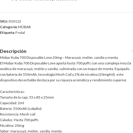
SKU:
010112
Categoría:
MÜBAR
Etiqueta:
Frutal
Descripción
Mübar Kuba 700 Disposable Love 20mg – Maracuyá, melón, sandía y menta
El Mübar Kuba 700 Disposable Love aporta hasta 700 puffs con una compleja mezcla
exótica de maracuyá, melón y sandía, culminada con un toque de menta. Equipado
con batería de 550mAh, tecnología Mesh Coil y 2% de nicotina (20mg/ml), este
dispositivo desechable destaca por su riqueza aromática y rendimiento superior.
Características:
Tamaño de la caja: 55 x 85 x 25mm
Capacidad: 2ml
Batería: 550mAh (cobalto)
Resistencia: Mesh coil
Caladas: Hasta 700 puffs
Nicotina: 20mg
Sabor: maracuyá, melón, sandía, menta