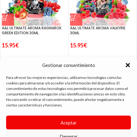
A&L ULTIMATE AROMA RAGNAROK
A&L ULTIMATE AROMA VALKYRIE
GREEN EDITION 30ML.
30ML.
15.95
€
15.95
€
Gestionar consentimiento
Para ofrecer las mejores experiencias, utilizamos tecnologías como las
cookies para almacenar y/o acceder a la información del dispositivo. El
consentimiento de estas tecnologías nos permitirá procesar datos como el
tienda vapeo málaga
comportamiento de navegación o las identificaciones únicas en este sitio.
No consentir o retirar el consentimiento, puede afectar negativamente a
ciertas características y funciones.
CONTACTO
Aceptar
SIGUE NAVEGANDO
ENLACES DE INTERÉS
Denegar