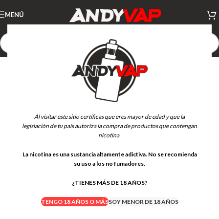
MENÚ
Al visitar este sitio certificas que eres mayor de edad y que la
legislación de tu país autoriza la compra de productos que contengan
nicotina.
La nicotina es una sustancia altamente adictiva. No se recomienda
su uso a los no fumadores.
¿TIENES MÁS DE 18 AÑOS?
TENGO 18 AÑOS O MÁS
SOY MENOR DE 18 AÑOS