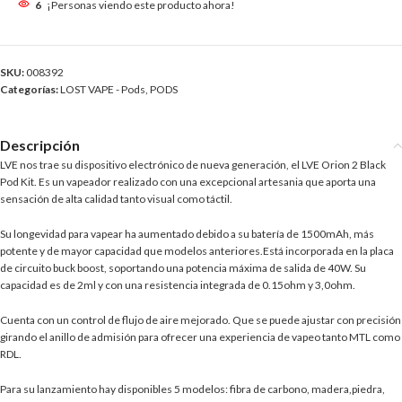
6
¡Personas viendo este producto ahora!
SKU:
008392
Categorías:
LOST VAPE - Pods
,
PODS
Descripción
LVE nos trae su dispositivo electrónico de nueva generación, el LVE Orion 2 Black
Pod Kit. Es un vapeador realizado con una excepcional artesania que aporta una
sensación de alta calidad tanto visual como táctil.
Su longevidad para vapear ha aumentado debido a su batería de 1500mAh, más
potente y de mayor capacidad que modelos anteriores.Está incorporada en la placa
de circuito buck boost, soportando una potencia máxima de salida de 40W. Su
capacidad es de 2ml y con una resistencia integrada de 0.15ohm y 3,0ohm.
Cuenta con un control de flujo de aire mejorado. Que se puede ajustar con precisión
girando el anillo de admisión para ofrecer una experiencia de vapeo tanto MTL como
RDL.
Para su lanzamiento hay disponibles 5 modelos: fibra de carbono, madera,piedra,