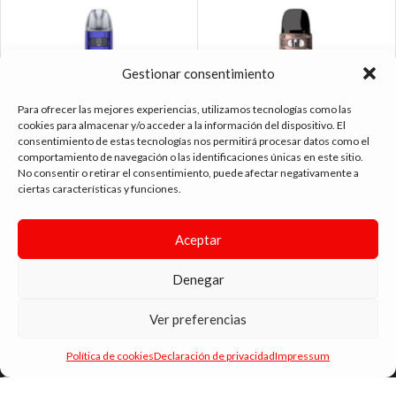
Gestionar consentimiento
Para ofrecer las mejores experiencias, utilizamos tecnologías como las
cookies para almacenar y/o acceder a la información del dispositivo. El
consentimiento de estas tecnologías nos permitirá procesar datos como el
comportamiento de navegación o las identificaciones únicas en este sitio.
No consentir o retirar el consentimiento, puede afectar negativamente a
UWELL CALIBURN A2S POD KIT
UWELL CALIBURN TENET POD KIT
ciertas características y funciones.
PURPLE
COPPER RED
14.95
€
29.90
€
Aceptar
Denegar
Ver preferencias
tienda vapeo málaga
Política de cookies
Declaración de privacidad
Impressum
CONTACTO