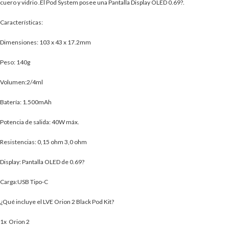
cuero y vidrio .El Pod System posee una Pantalla Display OLED 0.69?.
Características:
Dimensiones: 103 x 43 x 17.2mm
Peso: 140g
Volumen:2/4ml
Batería: 1.500mAh
Potencia de salida: 40W máx.
Resistencias: 0,15 ohm 3,0 ohm
Display: Pantalla OLED de 0.69?
Carga:USB Tipo-C
¿Qué incluye el LVE Orion 2 Black Pod Kit?
1x Orion 2