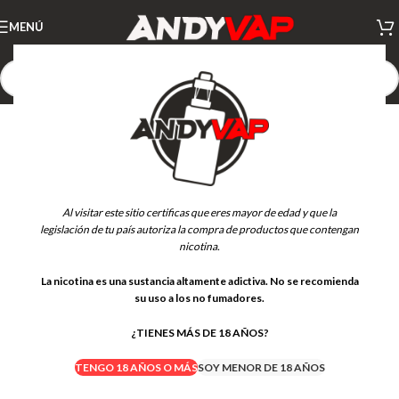
MENÚ
Al visitar este sitio certificas que eres mayor de edad y que la
legislación de tu país autoriza la compra de productos que contengan
nicotina.
La nicotina es una sustancia altamente adictiva. No se recomienda
su uso a los no fumadores.
¿TIENES MÁS DE 18 AÑOS?
TENGO 18 AÑOS O MÁS
SOY MENOR DE 18 AÑOS