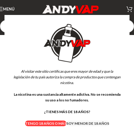
MENÚ
Al visitar este sitio certificas que eres mayor de edad y que la
legislación de tu país autoriza la compra de productos que contengan
nicotina.
La nicotina es una sustancia altamente adictiva. No se recomienda
su uso a los no fumadores.
¿TIENES MÁS DE 18 AÑOS?
TENGO 18 AÑOS O MÁS
SOY MENOR DE 18 AÑOS