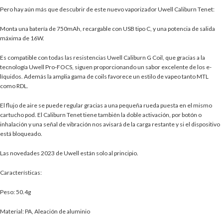
Pero hay aún más que descubrir de este nuevo vaporizador Uwell Caliburn Tenet:
Monta una batería de 750mAh, recargable con USB tipo C, y una potencia de salida
máxima de 16W.
Es compatible con todas las resistencias Uwell Caliburn G Coil, que gracias a la
tecnología Uwell Pro-FOCS, siguen proporcionando un sabor excelente de los e-
líquidos. Además la amplia gama de coils favorece un estilo de vapeo tanto MTL
como RDL.
El flujo de aire se puede regular gracias a una pequeña rueda puesta en el mismo
cartucho pod. El Caliburn Tenet tiene también la doble activación, por botón o
inhalación y una señal de vibración nos avisará de la carga restante y si el dispositivo
está bloqueado.
Las novedades 2023 de Uwell están solo al principio.
Características:
Peso: 50.4g
Material: PA, Aleación de aluminio