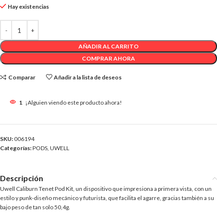
Hay existencias
AÑADIR AL CARRITO
COMPRAR AHORA
Comparar
Añadir a la lista de deseos
1
¡Alguien viendo este producto ahora!
SKU:
006194
Categorías:
PODS
,
UWELL
Descripción
Uwell Caliburn Tenet Pod Kit, un dispositivo que impresiona a primera vista, con un
estilo y punk-diseño mecánico y futurista, que facilita el agarre, gracias también a su
bajo peso de tan solo 50,4g.