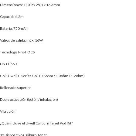
Dimensiones: 110.9 x 25.1 x 16.3mm
Capacidad: 2ml
Batería: 750mAh
Vatios de salida: máx. 16W
Tecnología Pro-FOCS
USB Tipo-C
Coil: Uwell G Series Coil (0.8ohm / 1.0ohm / 1.2ohm)
Rellenado superior
Doble activación (botón / inhalación)
Vibración
¿Qué incluye el Uwell Caliburn Tenet Pod Kit?
1x Dispositivo Caliburn Tenet