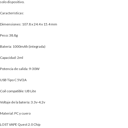
solo dispositivo.
Características:
Dimensiones: 107.8 x 24.4 x 15.4 mm
Peso: 38.8g
Batería: 1000mAh (integrada)
Capacidad: 2ml
Potencia de salida: 9-30W
USB Tipo C 5V/2A
Coil compatible: UB Lite
Voltaje de la batería: 3.3v-4.2v
Material: PC y cuero
LOST VAPE Quest 2.0 Chip