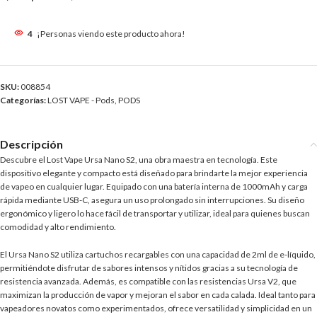
4
¡Personas viendo este producto ahora!
SKU:
008854
Categorías:
LOST VAPE - Pods
,
PODS
Descripción
Descubre el Lost Vape Ursa Nano S2, una obra maestra en tecnología. Este
dispositivo elegante y compacto está diseñado para brindarte la mejor experiencia
de vapeo en cualquier lugar. Equipado con una batería interna de 1000mAh y carga
rápida mediante USB-C, asegura un uso prolongado sin interrupciones. Su diseño
ergonómico y ligero lo hace fácil de transportar y utilizar, ideal para quienes buscan
comodidad y alto rendimiento.
El Ursa Nano S2 utiliza cartuchos recargables con una capacidad de 2ml de e-líquido,
permitiéndote disfrutar de sabores intensos y nítidos gracias a su tecnología de
resistencia avanzada. Además, es compatible con las resistencias Ursa V2, que
maximizan la producción de vapor y mejoran el sabor en cada calada. Ideal tanto para
vapeadores novatos como experimentados, ofrece versatilidad y simplicidad en un