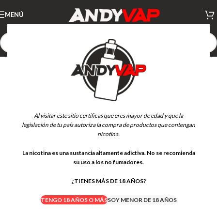
MENÚ
Al visitar este sitio certificas que eres mayor de edad y que la
legislación de tu país autoriza la compra de productos que contengan
nicotina.
La nicotina es una sustancia altamente adictiva. No se recomienda
su uso a los no fumadores.
¿TIENES MÁS DE 18 AÑOS?
TENGO 18 AÑOS O MÁS
SOY MENOR DE 18 AÑOS