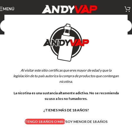
MENÚ
-27%
Al visitar este sitio certificas que eres mayor de edad y que la
legislación de tu país autoriza la compra de productos que contengan
nicotina.
La nicotina es una sustancia altamente adictiva. No se recomienda
su uso a los no fumadores.
¿TIENES MÁS DE 18 AÑOS?
TENGO 18 AÑOS O MÁS
SOY MENOR DE 18 AÑOS