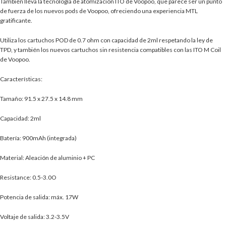
También lléva la tecnología de atomización ITO de Voopoo, que parece ser un punto
de fuerza de los nuevos pods de Voopoo, ofreciendo una experiencia MTL
gratificante.
Utiliza los cartuchos POD de 0.7 ohm con capacidad de 2ml respetando la ley de
TPD, y también los nuevos cartuchos sin resistencia compatibles con las ITO M Coil
de Voopoo.
Características:
Tamaño: 91.5 x 27.5 x 14.8 mm
Capacidad: 2ml
Batería: 900mAh (integrada)
Material: Aleación de aluminio + PC
Resistance: 0.5-3.0O
Potencia de salida: máx. 17W
Voltaje de salida: 3.2-3.5V