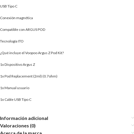
USB Tipo C
Conexión magnética
Compatible con ARGUS POD
Tecnología ITO
¿Qué incluye el Voopoo Argus Z Pod Kit?
1x Dispositivo Argus Z
1x Pod Replacement (2ml) (0.7ohm)
1x Manual usuario
1x Cable USB Tipo C
Información adicional
Valoraciones (0)
Acerca de la marca