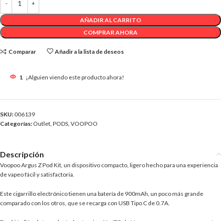
AÑADIR AL CARRITO
COMPRAR AHORA
Comparar
Añadir a la lista de deseos
1
¡Alguien viendo este producto ahora!
SKU:
006139
Categorías:
Outlet
,
PODS
,
VOOPOO
Descripción
Voopoo Argus Z Pod Kit, un dispositivo compacto, ligero hecho para una experiencia
de vapeo fácil y satisfactoria.
Este cigarrillo electrónico tienen una batería de 900mAh, un poco más grande
comparado con los otros, que se recarga con USB Tipo C de 0.7A.