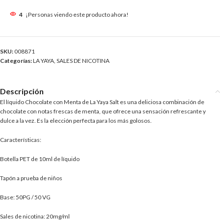
4
¡Personas viendo este producto ahora!
SKU:
008871
Categorías:
LA YAYA
,
SALES DE NICOTINA
Descripción
El líquido Chocolate con Menta de La Yaya Salt es una deliciosa combinación de
chocolate con notas frescas de menta, que ofrece una sensación refrescante y
dulce a la vez. Es la elección perfecta para los más golosos.
Características:
Botella PET de 10ml de líquido
Tapón a prueba de niños
Base: 50PG / 50 VG
Sales de nicotina: 20mg/ml