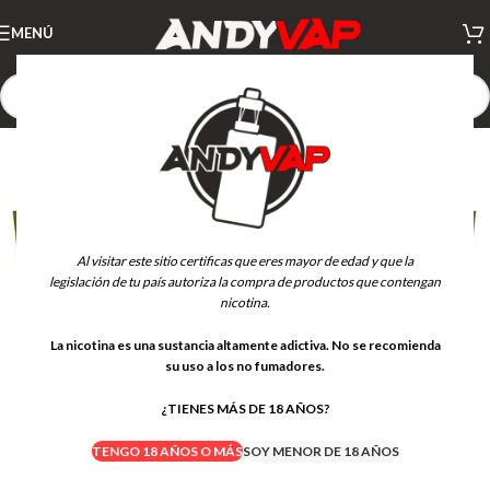
MENÚ
Al visitar este sitio certificas que eres mayor de edad y que la
legislación de tu país autoriza la compra de productos que contengan
nicotina.
La nicotina es una sustancia altamente adictiva. No se recomienda
su uso a los no fumadores.
¿TIENES MÁS DE 18 AÑOS?
TENGO 18 AÑOS O MÁS
SOY MENOR DE 18 AÑOS