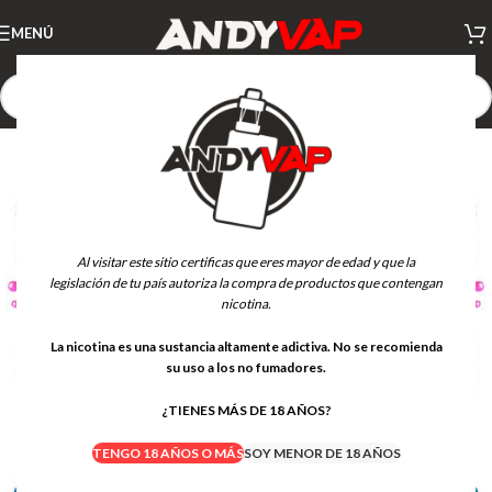
MENÚ
Al visitar este sitio certificas que eres mayor de edad y que la
legislación de tu país autoriza la compra de productos que contengan
nicotina.
La nicotina es una sustancia altamente adictiva. No se recomienda
su uso a los no fumadores.
¿TIENES MÁS DE 18 AÑOS?
TENGO 18 AÑOS O MÁS
SOY MENOR DE 18 AÑOS