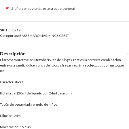
2
¡Personas viendo este producto ahora!
SKU:
008719
Categorías:
BASES Y AROMAS
,
KINGS CREST
Descripción
El aroma Watermelon Strawberry Ice de Kings Crest es la perfecta combinación
entre una sandía dulce y unas deliciosas fresas recién recolectadas con un toque
Ice.
Características:
Botella de 120ml de líquido con 24ml de aroma
Tapón de seguridad a prueba de niños
Dilución: 25%
Maceración: 15 días