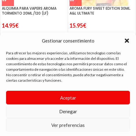
ALQUIMIA PARA VAPERS AROMA
AROMA FURY SWEET EDITION 30ML.
TORMENTO 20ML./120 (LF)
A&L ULTIMATE
14.95
€
15.95
€
Gestionar consentimiento
Para ofrecer las mejores experiencias, utilizamos tecnologías como las
cookies para almacenar y/o acceder a la información del dispositivo. El
consentimiento de estas tecnologías nos permitirá procesar datos como el
tienda vapeo málaga
comportamiento de navegación o las identificaciones únicas en este sitio.
No consentir o retirar el consentimiento, puede afectar negativamente a
ciertas características y funciones.
CONTACTO
Aceptar
SIGUE NAVEGANDO
ENLACES DE INTERÉS
Denegar
DIMA
YOU
ANDYVAP
2022 BY
. AGENCIA DE DISEÑO WEB Y MARKETING.
Ver preferencias
💬 ¿Necesitas ayuda?