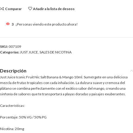
Comparar
Añadir a la lista de deseos
3
¡Personas viendo este producto ahora!
SKU:
007109
Categorías:
JUST JUICE
,
SALES DE NICOTINA
Descripción
Just Juice Iconic Fruit Nic Salt Banana & Mango 10ml. Sumérgete en una deliciosa
mezcla de frutas tropicales con cada inhalación. La dulzura suave y cremosa del
plátano se combina perfectamente con el exótico sabor del mango, creando una
sinfonía de sabores que te transportará a playas doradas y paisajes exuberantes.
Características:
Porcentaje: 50% VG / 50% PG
Nicotina: 20mg