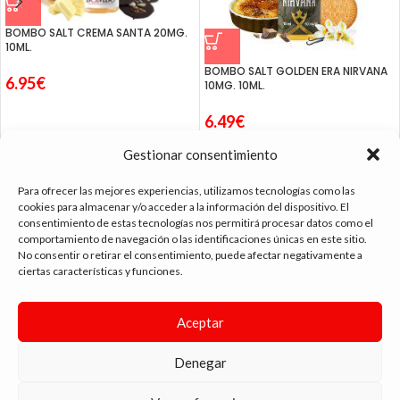
BOMBO SALT CREMA SANTA 20MG.
10ML.
BOMBO SALT GOLDEN ERA NIRVANA
6.95
€
10MG. 10ML.
6.49
€
Gestionar consentimiento
Para ofrecer las mejores experiencias, utilizamos tecnologías como las
cookies para almacenar y/o acceder a la información del dispositivo. El
consentimiento de estas tecnologías nos permitirá procesar datos como el
tienda vapeo málaga
comportamiento de navegación o las identificaciones únicas en este sitio.
No consentir o retirar el consentimiento, puede afectar negativamente a
ciertas características y funciones.
CONTACTO
Aceptar
SIGUE NAVEGANDO
ENLACES DE INTERÉS
Denegar
DIMA
YOU
ANDYVAP
2022 BY
. AGENCIA DE DISEÑO WEB Y MARKETING.