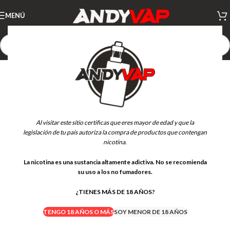
MENÚ
AGOTADO
Al visitar este sitio certificas que eres mayor de edad y que la
legislación de tu país autoriza la compra de productos que contengan
nicotina.
La nicotina es una sustancia altamente adictiva. No se recomienda
su uso a los no fumadores.
¿TIENES MÁS DE 18 AÑOS?
TENGO 18 AÑOS O MÁS
SOY MENOR DE 18 AÑOS