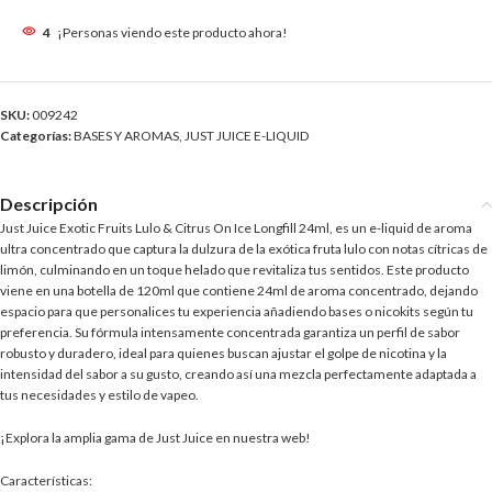
4
¡Personas viendo este producto ahora!
SKU:
009242
Categorías:
BASES Y AROMAS
,
JUST JUICE E-LIQUID
Descripción
Just Juice Exotic Fruits Lulo & Citrus On Ice Longfill 24ml, es un e-liquid de aroma
ultra concentrado que captura la dulzura de la exótica fruta lulo con notas cítricas de
limón, culminando en un toque helado que revitaliza tus sentidos. Este producto
viene en una botella de 120ml que contiene 24ml de aroma concentrado, dejando
espacio para que personalices tu experiencia añadiendo bases o nicokits según tu
preferencia. Su fórmula intensamente concentrada garantiza un perfil de sabor
robusto y duradero, ideal para quienes buscan ajustar el golpe de nicotina y la
intensidad del sabor a su gusto, creando así una mezcla perfectamente adaptada a
tus necesidades y estilo de vapeo.
¡Explora la amplia gama de Just Juice en nuestra web!
Características: