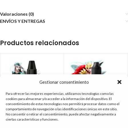
Valoraciones (0)
ENVÍOS Y ENTREGAS
Productos relacionados
Gestionar consentimiento
Para ofrecer las mejores experiencias, utilizamos tecnologías como las
cookies para almacenar y/o acceder a la información del dispositivo. El
consentimiento de estas tecnologías nos permitirá procesar datos como el
comportamiento de navegación o las identificaciones únicas en este sitio.
No consentir o retirar el consentimiento, puede afectar negativamente a
A&L ULTIMATE AROMA SHIVA SWEET
A&L ULTIMATE AROMA VALKYRIE
ciertas características y funciones.
EDITION 30ML.
30ML.