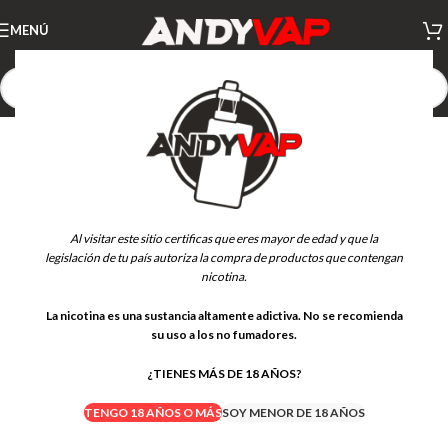
MENÚ
Al visitar este sitio certificas que eres mayor de edad y que la
legislación de tu país autoriza la compra de productos que contengan
nicotina.
La nicotina es una sustancia altamente adictiva. No se recomienda
su uso a los no fumadores.
¿TIENES MÁS DE 18 AÑOS?
TENGO 18 AÑOS O MÁS
SOY MENOR DE 18 AÑOS