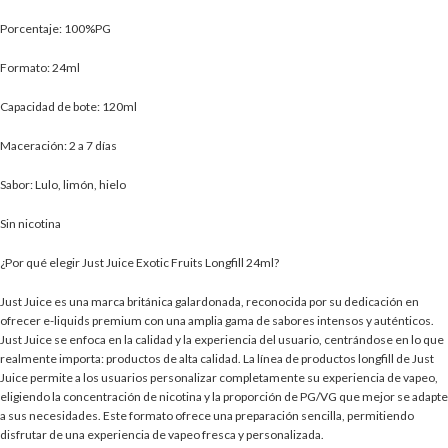
Porcentaje: 100%PG
Formato: 24ml
Capacidad de bote: 120ml
Maceración: 2 a 7 días
Sabor: Lulo, limón, hielo
Sin nicotina
¿Por qué elegir Just Juice Exotic Fruits Longfill 24ml?
Just Juice es una marca británica galardonada, reconocida por su dedicación en
ofrecer e-liquids premium con una amplia gama de sabores intensos y auténticos.
Just Juice se enfoca en la calidad y la experiencia del usuario, centrándose en lo que
realmente importa: productos de alta calidad. La línea de productos longfill de Just
Juice permite a los usuarios personalizar completamente su experiencia de vapeo,
eligiendo la concentración de nicotina y la proporción de PG/VG que mejor se adapte
a sus necesidades. Este formato ofrece una preparación sencilla, permitiendo
disfrutar de una experiencia de vapeo fresca y personalizada.