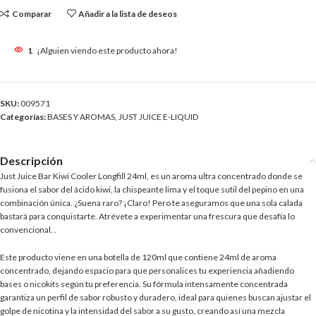
Comparar
Añadir a la lista de deseos
1
¡Alguien viendo este producto ahora!
SKU:
009571
Categorías:
BASES Y AROMAS
,
JUST JUICE E-LIQUID
Descripción
Just Juice Bar Kiwi Cooler Longfill 24ml, es un aroma ultra concentrado donde se
fusiona el sabor del ácido kiwi, la chispeante lima y el toque sutil del pepino en una
combinación única. ¿Suena raro? ¡Claro! Pero te aseguramos que una sola calada
bastará para conquistarte. Atrévete a experimentar una frescura que desafía lo
convencional. .
Este producto viene en una botella de 120ml que contiene 24ml de aroma
concentrado, dejando espacio para que personalices tu experiencia añadiendo
bases o nicokits según tu preferencia. Su fórmula intensamente concentrada
garantiza un perfil de sabor robusto y duradero, ideal para quienes buscan ajustar el
golpe de nicotina y la intensidad del sabor a su gusto, creando así una mezcla