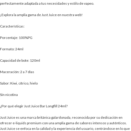
perfectamente adaptada a tus necesidades y estilo de vapeo.
¡Explora la amplia gama de Just Juice en nuestra web!
Características:
Porcentaje: 100%PG
Formato: 24ml
Capacidad de bote: 120ml
Maceración: 2 a 7 días
Sabor: Kiwi, cítrico, hielo
Sin nicotina
¿Por qué elegir Just Juice Bar Longfill 24ml?
Just Juice es una marca británica galardonada, reconocida por su dedicación en
ofrecer e-liquids premium con una amplia gama de sabores intensos y auténticos.
Just Juice se enfoca en la calidad y la experiencia del usuario, centrándose en lo que