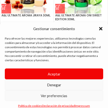
A&L ULTIMATE AROMA JIRAYA 30ML.
A&L ULTIMATE AROMA ONI SWEET
EDITION 30ML.
15.95
€
15.95
€
Gestionar consentimiento
Para ofrecer las mejores experiencias, utilizamos tecnologías como las
cookies para almacenar y/o acceder a la información del dispositivo. El
consentimiento de estas tecnologías nos permitirá procesar datos como el
comportamiento de navegación o las identificaciones únicas en este sitio.
tienda vapeo málaga
No consentir o retirar el consentimiento, puede afectar negativamente a
ciertas características y funciones.
CONTACTO
Aceptar
SIGUE NAVEGANDO
Denegar
ENLACES DE INTERÉS
DIMA
YOU
ANDYVAP
2022 BY
. AGENCIA DE DISEÑO WEB Y MARKETING.
Ver preferencias
Política de cookies
Declaración de privacidad
Impressum
JUST