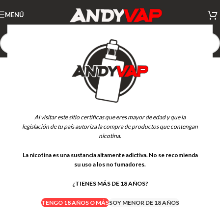
MENÚ
Al visitar este sitio certificas que eres mayor de edad y que la
legislación de tu país autoriza la compra de productos que contengan
nicotina.
La nicotina es una sustancia altamente adictiva. No se recomienda
su uso a los no fumadores.
¿TIENES MÁS DE 18 AÑOS?
TENGO 18 AÑOS O MÁS
SOY MENOR DE 18 AÑOS