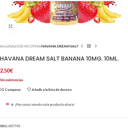
Clic para ampliar
Inicio
SALES DE NICOTINA
HAVANA DREAM SALT
HAVANA DREAM SALT BANANA 10MG. 10ML.
2.50
€
Sin existencias
Comparar
Añadir a la lista de deseos
6
¡Personas viendo este producto ahora!
SKU:
007793