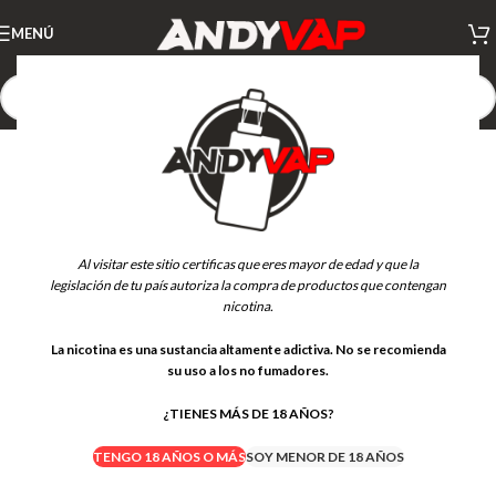
MENÚ
AGOTADO
Al visitar este sitio certificas que eres mayor de edad y que la
legislación de tu país autoriza la compra de productos que contengan
nicotina.
La nicotina es una sustancia altamente adictiva. No se recomienda
su uso a los no fumadores.
¿TIENES MÁS DE 18 AÑOS?
TENGO 18 AÑOS O MÁS
SOY MENOR DE 18 AÑOS