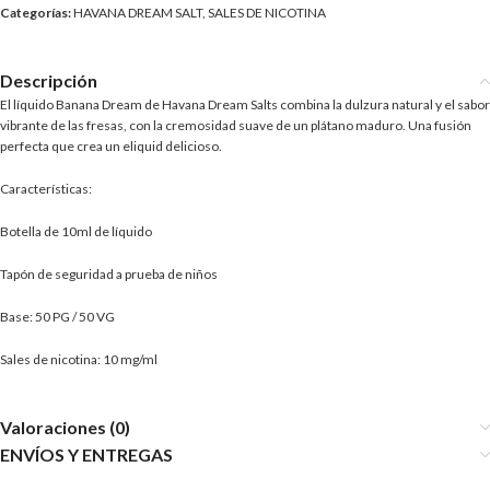
Categorías:
HAVANA DREAM SALT
,
SALES DE NICOTINA
Descripción
El líquido Banana Dream de Havana Dream Salts combina la dulzura natural y el sabor
vibrante de las fresas, con la cremosidad suave de un plátano maduro. Una fusión
perfecta que crea un eliquid delicioso.
Características:
Botella de 10ml de líquido
Tapón de seguridad a prueba de niños
Base: 50 PG / 50 VG
Sales de nicotina: 10 mg/ml
Valoraciones (0)
ENVÍOS Y ENTREGAS