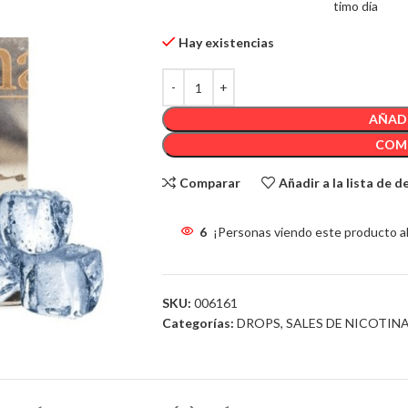
1
Artículo Vendido en el último día
Hay existencias
AÑADI
COM
Comparar
Añadir a la lista de 
6
¡Personas viendo este producto a
SKU:
006161
Categorías:
DROPS
,
SALES DE NICOTIN