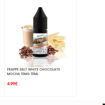
FRAPPE SALT WHITE CHOCOLATE
MOCHA 10MG 10ML.
JUST JUICE SALT
4.99
€
5.25
€