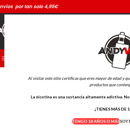
nvíos por tan solo 4,95€
CATEGORÍAS
PODS DESECHABLES
Al visitar este sitio certificas que eres mayor de edad y qu
MARCAS
productos que conteng
La nicotina es una sustancia altamente adictiva. N
Drifter Desechables
Mübar Desechables
¿TIENES MÁS DE 
TENGO 18 AÑOS O MÁS
SOY 