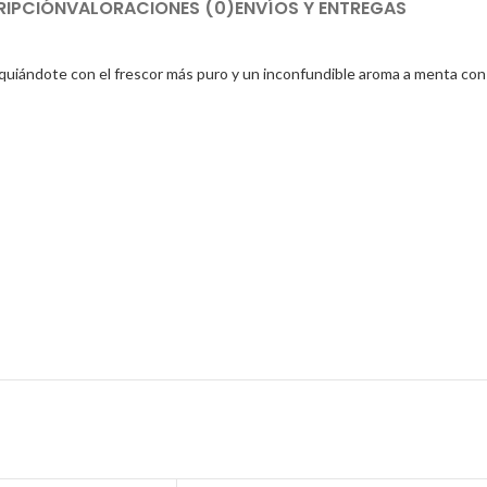
RIPCIÓN
VALORACIONES (0)
ENVÍOS Y ENTREGAS
equiándote con el frescor más puro y un inconfundible aroma a menta con