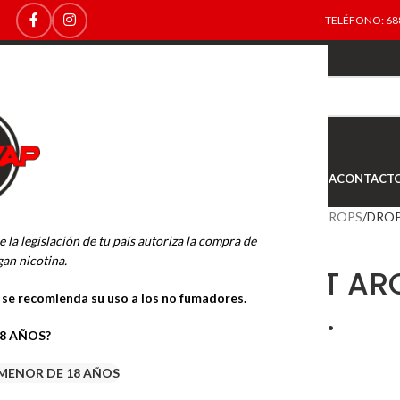
TELÉFONO: 688
TOP
NEW
INICIO
NOVEDADES
OFERTAS
OUTLET
TIENDA
CONTACT
Inicio
SALES DE NICOTINA
DROPS
DROP
e la legislación de tu país autoriza la compra de
an nicotina.
DROPS SALT AR
o se recomienda su uso a los no fumadores.
10MG. 10ML.
18 AÑOS?
5.99
€
MENOR DE 18 AÑOS