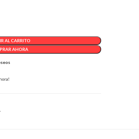
R AL CARRITO
PRAR AHORA
deseos
hora!
A