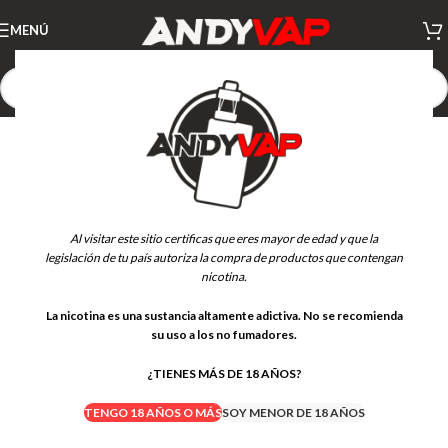
MENÚ
-21%
Al visitar este sitio certificas que eres mayor de edad y que la
legislación de tu país autoriza la compra de productos que contengan
nicotina.
La nicotina es una sustancia altamente adictiva. No se recomienda
su uso a los no fumadores.
¿TIENES MÁS DE 18 AÑOS?
TENGO 18 AÑOS O MÁS
SOY MENOR DE 18 AÑOS