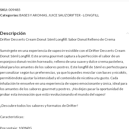
SKU:
009485
Categorías:
BASES Y AROMAS
,
JUICE SAUZ DRIFTER - LONGFILL
Descripción
Drifter Desserts Cream Donut 16ml Longfill: Sabor Donut Relleno de Crema
Sumérgete en una experiencia de vapeo irresistible con el Drifter Desserts Cream
Donut 16ml Longfill. Este aroma gourmet captura a la perfección el sabor de un
esponjoso donut recién horneado, relleno de una suave y dulce crema pastelera,
ideal para los amantes de los sabores postres. Este longfill de 16ml es perfecto para
personalizar según tus preferencias, ya que lo puedes mezclar con bases y nicokits,
permitiéndote ajustar la intensidad y el contenido de nicotina a tu gusto. Cada
inhalación te envuelve en una experiencia de vapeo emocionante y única, ideal para
los amantes de los sabores gourmet y postres. ¡No dejes pasar la oportunidad de
probar esta innovación que está revolucionando el mundo del vapeo!
¡Descubre todos los sabores y formatos de Drifter!
Características:
Porcentaje: 100%PG