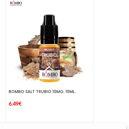
BOMBO SALT TRUBIO 10MG. 10ML.
JUST JUICE SAL
6.49
€
10ML.
5.99
€