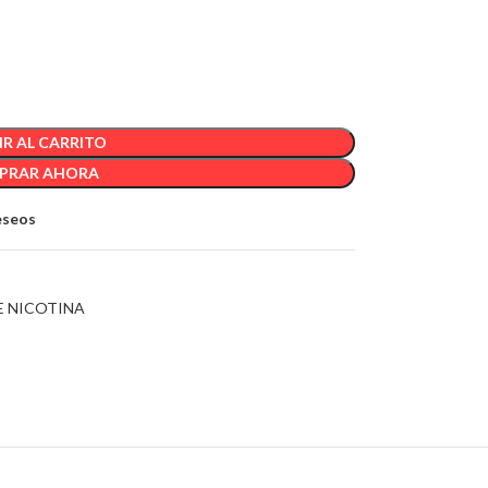
R AL CARRITO
PRAR AHORA
deseos
E NICOTINA