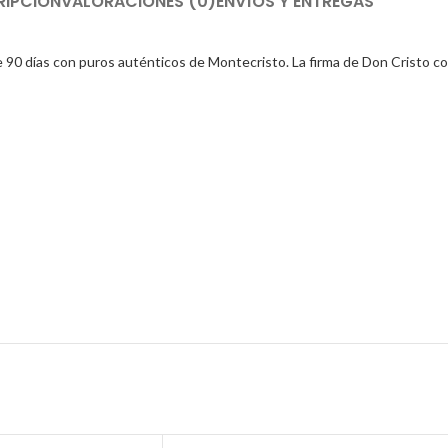
RIPCIÓN
VALORACIONES (0)
ENVÍOS Y ENTREGAS
0 días con puros auténticos de Montecristo. La firma de Don Cristo con u