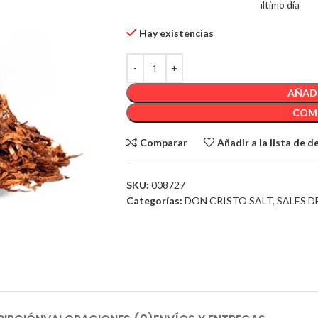
5
Artículos Vendido en el último día
Hay existencias
AÑADI
COM
Comparar
Añadir a la lista de 
SKU:
008727
Categorías:
DON CRISTO SALT
,
SALES D