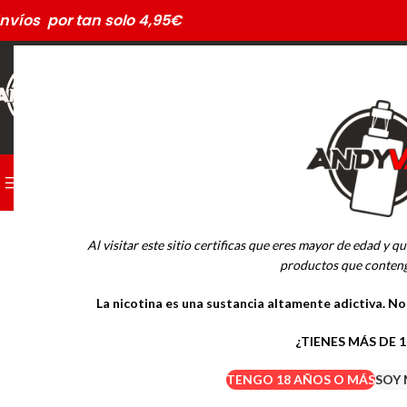
nvíos por tan solo 4,95€
CATEGORÍAS
PODS DESECHABLES
Al visitar este sitio certificas que eres mayor de edad y qu
MARCAS
productos que conteng
La nicotina es una sustancia altamente adictiva. N
Drifter Desechables
Mübar Desechables
¿TIENES MÁS DE 
TENGO 18 AÑOS O MÁS
SOY 