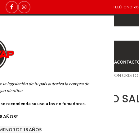
TELÉFONO: 688
TOP
NEW
INICIO
NOVEDADES
OFERTAS
OUTLET
TIENDA
CONTACT
Inicio
SALES DE NICOTINA
DON CRISTO
e la legislación de tu país autoriza la compra de
an nicotina.
DON CRISTO SA
o se recomienda su uso a los no fumadores.
10ML.
18 AÑOS?
5.99
€
MENOR DE 18 AÑOS