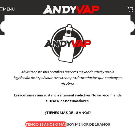
MENÚ
Al visitar este sitio certificas que eres mayor de edad y que la
legislación de tu país autoriza la compra de productos que contengan
nicotina.
La nicotina es una sustancia altamente adictiva. No se recomienda
su uso a los no fumadores.
¿TIENES MÁS DE 18 AÑOS?
TENGO 18 AÑOS O MÁS
SOY MENOR DE 18 AÑOS