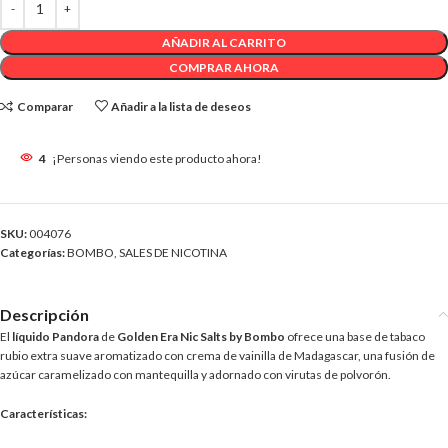
AÑADIR AL CARRITO
COMPRAR AHORA
Comparar
Añadir a la lista de deseos
4
¡Personas viendo este producto ahora!
SKU:
004076
Categorías:
BOMBO
,
SALES DE NICOTINA
Descripción
El
líquido Pandora
de
Golden Era Nic Salts by Bombo
ofrece una base de tabaco
rubio extra suave aromatizado con crema de vainilla de Madagascar, una fusión de
azúcar caramelizado con mantequilla y adornado con virutas de polvorón.
Características: