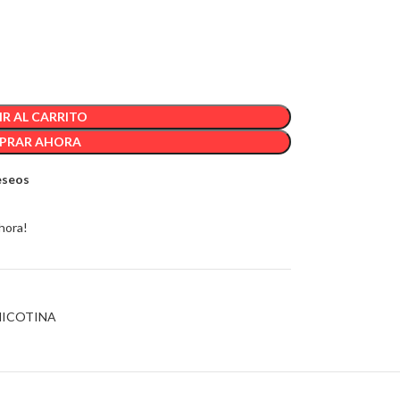
R AL CARRITO
PRAR AHORA
deseos
hora!
NICOTINA