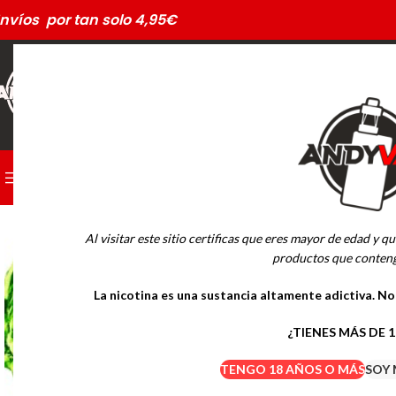
nvíos por tan solo 4,95€
CATEGORÍAS
PODS DESECHABLES
Al visitar este sitio certificas que eres mayor de edad y qu
MARCAS
productos que conteng
La nicotina es una sustancia altamente adictiva. N
Drifter Desechables
Mübar Desechables
¿TIENES MÁS DE 
TENGO 18 AÑOS O MÁS
SOY 