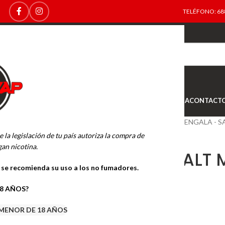
TELÉFONO: 688
TOP
NEW
INICIO
NOVEDADES
OFERTAS
OUTLET
TIENDA
CONTACT
Inicio
SALES DE NICOTINA
BENGALA - S
e la legislación de tu país autoriza la compra de
an nicotina.
BENGALA SALT 
o se recomienda su uso a los no fumadores.
10ML.
18 AÑOS?
5.99
€
MENOR DE 18 AÑOS