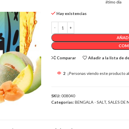
2
Artículos Vendido en el último día
Hay existencias
AÑADI
COM
Comparar
Añadir a la lista de 
2
¡Personas viendo este producto a
SKU:
008040
Categorías:
BENGALA - SALT
,
SALES DE 