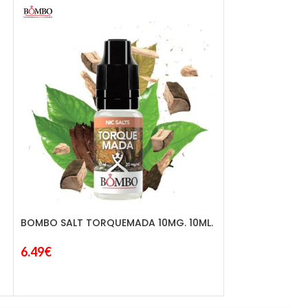
BOMBO SALT TORQUEMADA 10MG. 10ML.
JUST JUICE SAL
6.49
€
5.25
€