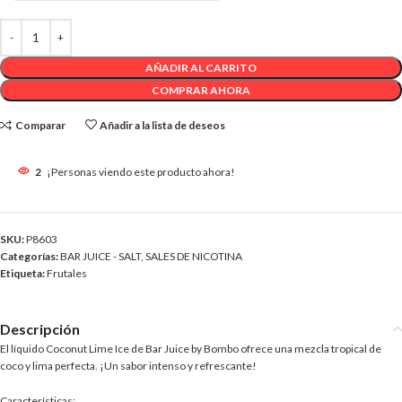
AÑADIR AL CARRITO
COMPRAR AHORA
Comparar
Añadir a la lista de deseos
2
¡Personas viendo este producto ahora!
SKU:
P8603
Categorías:
BAR JUICE - SALT
,
SALES DE NICOTINA
Etiqueta:
Frutales
Descripción
El líquido Coconut Lime Ice de Bar Juice by Bombo ofrece una mezcla tropical de
coco y lima perfecta. ¡Un sabor intenso y refrescante!
Características: