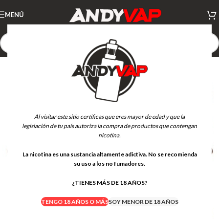
MENÚ
Al visitar este sitio certificas que eres mayor de edad y que la
legislación de tu país autoriza la compra de productos que contengan
nicotina.
La nicotina es una sustancia altamente adictiva. No se recomienda
su uso a los no fumadores.
¿TIENES MÁS DE 18 AÑOS?
TENGO 18 AÑOS O MÁS
SOY MENOR DE 18 AÑOS