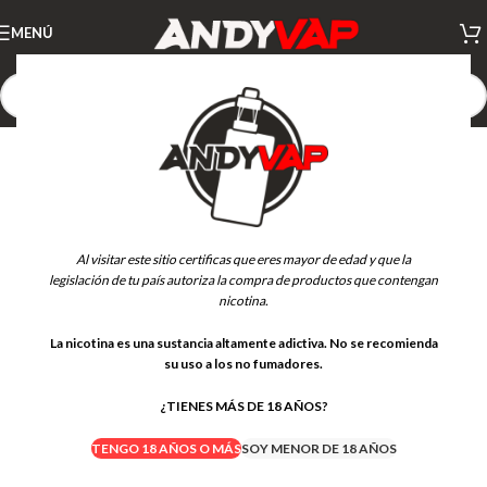
MENÚ
Al visitar este sitio certificas que eres mayor de edad y que la
legislación de tu país autoriza la compra de productos que contengan
nicotina.
La nicotina es una sustancia altamente adictiva. No se recomienda
su uso a los no fumadores.
¿TIENES MÁS DE 18 AÑOS?
TENGO 18 AÑOS O MÁS
SOY MENOR DE 18 AÑOS