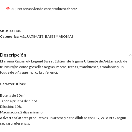
3
¡Personas viendo este producto ahora!
SKU:
003346
Categorías:
A&L ULTIMATE
,
BASES Y AROMAS
Descripción
El
aroma Ragnarok Legend
Sweet Edition
de
la gama Ultimate de A&L
mezcla de
frutos rojos como grosellas negras, moras, fresas, frambuesas, arándanos y un
toque de piña que marca la diferencia.
Características:
Botella de 30 ml
Tapón a prueba de niños
Dilución: 10%
Maceración: 2 días mínimo
Advertencia:
este producto es un aroma y debe diluirse con PG, VG o VPG según
sea su preferencia.