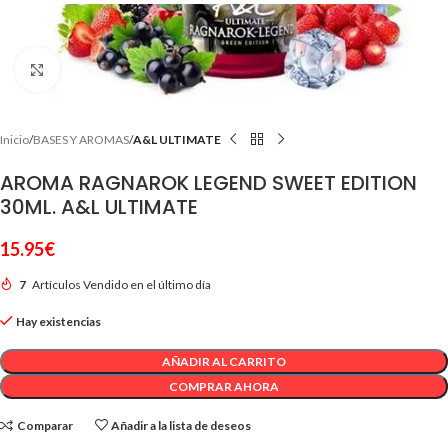
Clic para ampliar
Inicio
BASES Y AROMAS
A&L ULTIMATE
AROMA RAGNAROK LEGEND SWEET EDITION
30ML. A&L ULTIMATE
15.95
€
7
Artículos Vendido en el último día
Hay existencias
AÑADIR AL CARRITO
COMPRAR AHORA
Comparar
Añadir a la lista de deseos