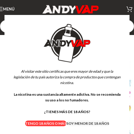
MENÚ
Al visitar este sitio certificas que eres mayor de edad y que la
legislación de tu país autoriza la compra de productos que contengan
nicotina.
La nicotina es una sustancia altamente adictiva. No se recomienda
su uso a los no fumadores.
¿TIENES MÁS DE 18 AÑOS?
TENGO 18 AÑOS O MÁS
SOY MENOR DE 18 AÑOS