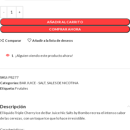
AÑADIR AL CARRITO
COMPRAR AHORA
Comparar
Añadir a la lista de deseos
1
¡Alguien viendo este producto ahora!
SKU:
P8277
Categorías:
BAR JUICE - SALT
,
SALES DE NICOTINA
Etiqueta:
Frutales
Descripción
El líquido Triple Cherry Ice de Bar Juice Nic Salts by Bombo recrea el intenso sabor
de las cerezas, con un toque Ice que lo hace irresistible.
Características: