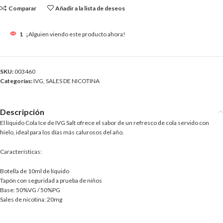
Comparar
Añadir a la lista de deseos
1
¡Alguien viendo este producto ahora!
SKU:
003460
Categorías:
IVG
,
SALES DE NICOTINA
Descripción
El líquido Cola Ice de IVG Salt ofrece el sabor de un refresco de cola servido con
hielo, ideal para los días más calurosos del año.
Características:
Botella de 10ml de líquido
Tapón con seguridad a prueba de niños
Base: 50%VG / 50%PG
Sales de nicotina: 20mg