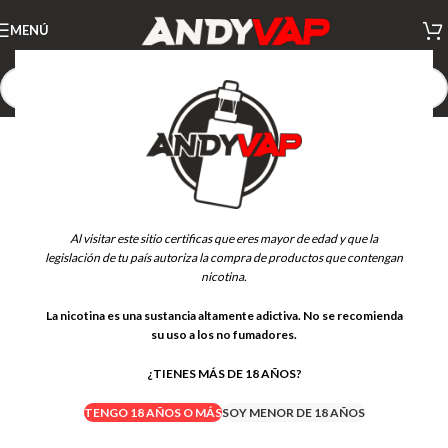
MENÚ
Al visitar este sitio certificas que eres mayor de edad y que la
legislación de tu país autoriza la compra de productos que contengan
nicotina.
La nicotina es una sustancia altamente adictiva. No se recomienda
su uso a los no fumadores.
¿TIENES MÁS DE 18 AÑOS?
TENGO 18 AÑOS O MÁS
SOY MENOR DE 18 AÑOS