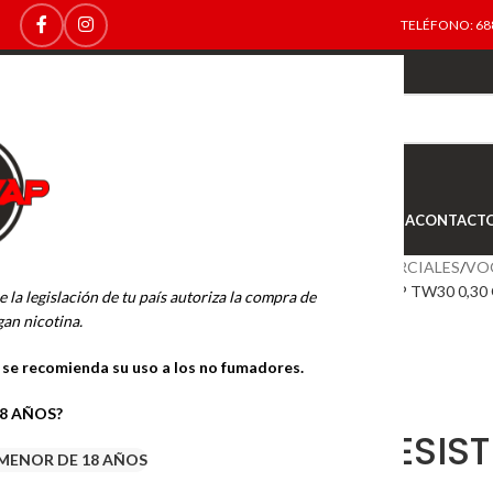
TELÉFONO: 688
TOP
NEW
INICIO
NOVEDADES
OFERTAS
OUTLET
TIENDA
CONTACT
Inicio
RESISTENCIAS COMERCIALES
VO
VOOPOO RESISTENCIA PNP TW30 0,30
e la legislación de tu país autoriza la compra de
an nicotina.
o se recomienda su uso a los no fumadores.
18 AÑOS?
VOOPOO RESIST
MENOR DE 18 AÑOS