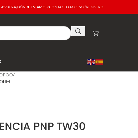
 890 024
¿DÓNDE ESTAMOS?
CONTACTO
ACCESO / REGISTRO
O
OPOO
 OHM
ENCIA PNP TW30