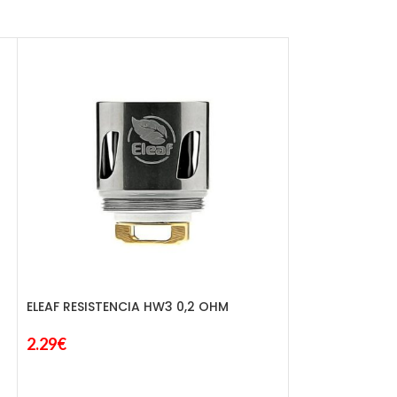
ELEAF RESISTENCIA HW3 0,2 OHM
2.29
€
UWELL RESISTE
CLAPTOMIZE A1