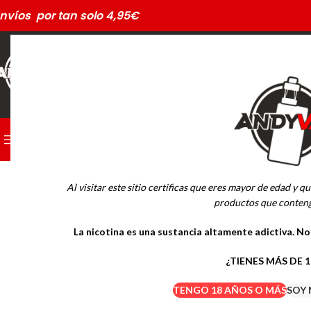
nvíos por tan solo 4,95€
CATEGORÍAS
PODS DESECHABLES
Al visitar este sitio certificas que eres mayor de edad y qu
MARCAS
productos que conteng
La nicotina es una sustancia altamente adictiva. N
Drifter Desechables
Mübar Desechables
¿TIENES MÁS DE 
TENGO 18 AÑOS O MÁS
SOY 