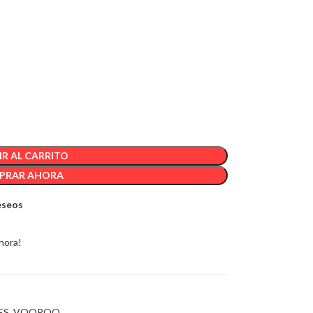
R AL CARRITO
PRAR AHORA
deseos
hora!
ES
,
VOOPOO