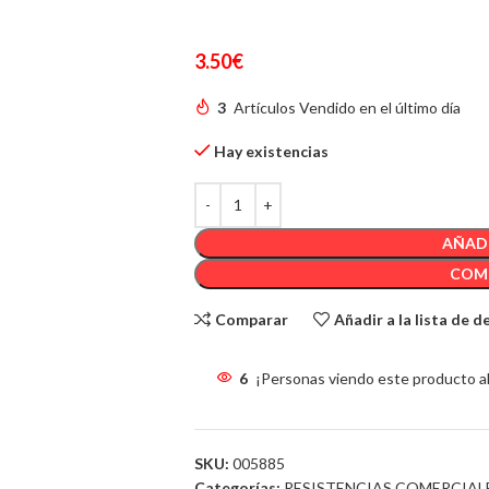
0,30 OHM
3.50
€
3
Artículos Vendido en el último día
Hay existencias
AÑADI
COM
Comparar
Añadir a la lista de 
6
¡Personas viendo este producto a
SKU:
005885
Categorías:
RESISTENCIAS COMERCIAL