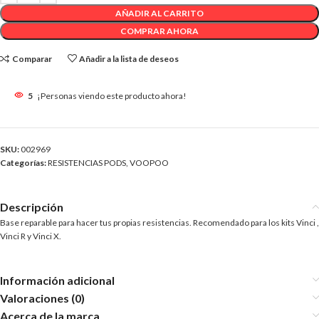
AÑADIR AL CARRITO
COMPRAR AHORA
Comparar
Añadir a la lista de deseos
5
¡Personas viendo este producto ahora!
SKU:
002969
Categorías:
RESISTENCIAS PODS
,
VOOPOO
Descripción
Base reparable para hacer tus propias resistencias. Recomendado para los kits Vinci ,
Vinci R y Vinci X.
Información adicional
Valoraciones (0)
Acerca de la marca