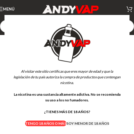
MENÚ
Al visitar este sitio certificas que eres mayor de edad y que la
legislación de tu país autoriza la compra de productos que contengan
nicotina.
La nicotina es una sustancia altamente adictiva. No se recomienda
su uso a los no fumadores.
¿TIENES MÁS DE 18 AÑOS?
TENGO 18 AÑOS O MÁS
SOY MENOR DE 18 AÑOS