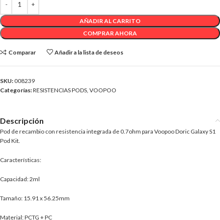
AÑADIR AL CARRITO
COMPRAR AHORA
Comparar
Añadir a la lista de deseos
SKU:
008239
Categorías:
RESISTENCIAS PODS
,
VOOPOO
Descripción
Pod de recambio con resistencia integrada de 0.7ohm para Voopoo Doric Galaxy S1
Pod Kit.
Características:
Capacidad: 2ml
Tamaño: 15.91 x 56.25mm
Material: PCTG + PC