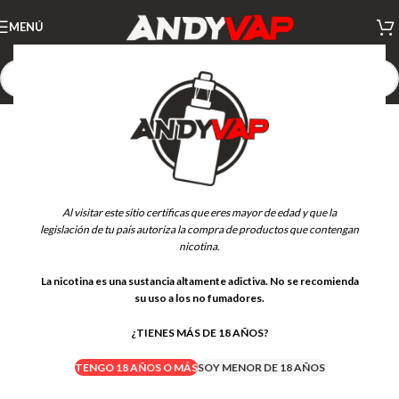
MENÚ
Al visitar este sitio certificas que eres mayor de edad y que la
legislación de tu país autoriza la compra de productos que contengan
nicotina.
La nicotina es una sustancia altamente adictiva. No se recomienda
su uso a los no fumadores.
¿TIENES MÁS DE 18 AÑOS?
TENGO 18 AÑOS O MÁS
SOY MENOR DE 18 AÑOS