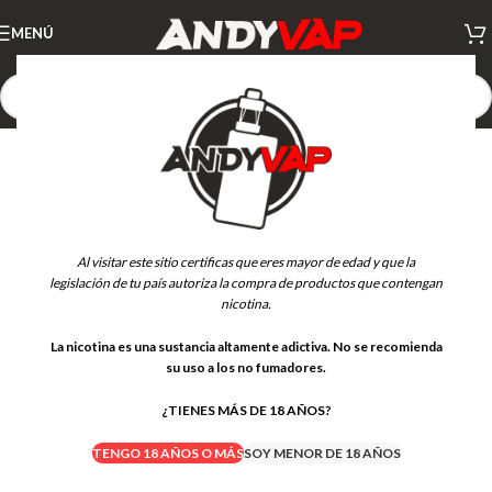
MENÚ
Al visitar este sitio certificas que eres mayor de edad y que la
legislación de tu país autoriza la compra de productos que contengan
nicotina.
La nicotina es una sustancia altamente adictiva. No se recomienda
su uso a los no fumadores.
¿TIENES MÁS DE 18 AÑOS?
TENGO 18 AÑOS O MÁS
SOY MENOR DE 18 AÑOS