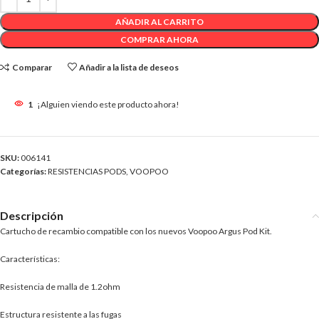
AÑADIR AL CARRITO
COMPRAR AHORA
Comparar
Añadir a la lista de deseos
1
¡Alguien viendo este producto ahora!
SKU:
006141
Categorías:
RESISTENCIAS PODS
,
VOOPOO
Descripción
Cartucho de recambio compatible con los nuevos Voopoo Argus Pod Kit.
Características:
Resistencia de malla de 1.2ohm
Estructura resistente a las fugas