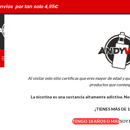
nvíos por tan solo 4,95€
CATEGORÍAS
PODS DESECHABLES
Al visitar este sitio certificas que eres mayor de edad y qu
MARCAS
productos que conteng
La nicotina es una sustancia altamente adictiva. N
Drifter Desechables
Mübar Desechables
¿TIENES MÁS DE 
TENGO 18 AÑOS O MÁS
SOY 