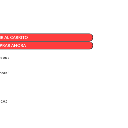
R AL CARRITO
PRAR AHORA
deseos
hora!
POO