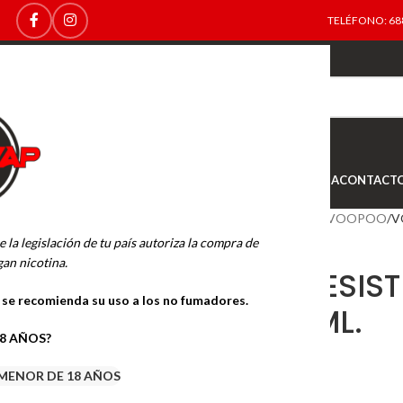
TELÉFONO: 688
TOP
NEW
INICIO
NOVEDADES
OFERTAS
OUTLET
TIENDA
CONTACT
Inicio
RESISTENCIAS PODS
VOOPOO
V
e la legislación de tu país autoriza la compra de
an nicotina.
VOOPOO RESIST
o se recomienda su uso a los no fumadores.
0,6 OHM 2ML.
18 AÑOS?
3.50
€
MENOR DE 18 AÑOS