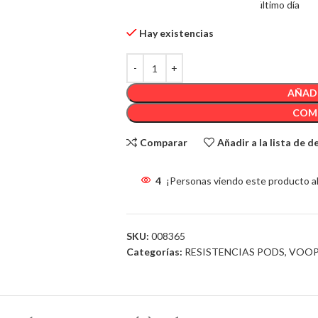
9
Artículos Vendido en el último día
Hay existencias
AÑADI
COM
Comparar
Añadir a la lista de 
4
¡Personas viendo este producto a
SKU:
008365
Categorías:
RESISTENCIAS PODS
,
VOO