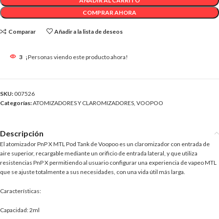
AÑADIR AL CARRITO
COMPRAR AHORA
Comparar
Añadir a la lista de deseos
3
¡Personas viendo este producto ahora!
SKU:
007526
Categorías:
ATOMIZADORES Y CLAROMIZADORES
,
VOOPOO
Descripción
El atomizador PnP X MTL Pod Tank de Voopoo es un claromizador con entrada de
aire superior, recargable mediante un orificio de entrada lateral, y que utiliza
resistencias PnP X permitiendo al usuario configurar una experiencia de vapeo MTL
que se ajuste totalmente a sus necesidades, con una vida útil más larga.
Características:
Capacidad: 2ml