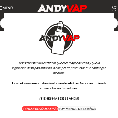
MENÚ
Al visitar este sitio certificas que eres mayor de edad y que la
legislación de tu país autoriza la compra de productos que contengan
nicotina.
La nicotina es una sustancia altamente adictiva. No se recomienda
su uso a los no fumadores.
¿TIENES MÁS DE 18 AÑOS?
TENGO 18 AÑOS O MÁS
SOY MENOR DE 18 AÑOS