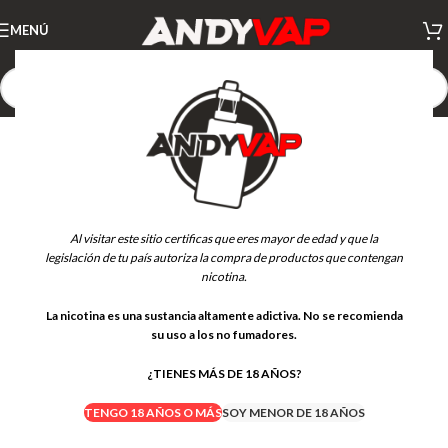
MENÚ
AGOTADO
Al visitar este sitio certificas que eres mayor de edad y que la
legislación de tu país autoriza la compra de productos que contengan
nicotina.
La nicotina es una sustancia altamente adictiva. No se recomienda
su uso a los no fumadores.
¿TIENES MÁS DE 18 AÑOS?
TENGO 18 AÑOS O MÁS
SOY MENOR DE 18 AÑOS