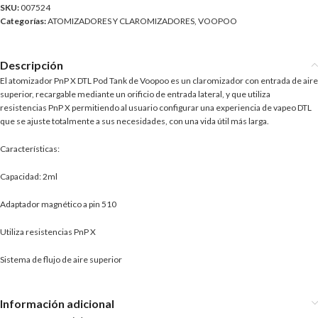
SKU:
007524
Categorías:
ATOMIZADORES Y CLAROMIZADORES
,
VOOPOO
Descripción
El atomizador PnP X DTL Pod Tank de Voopoo es un claromizador con entrada de aire
superior, recargable mediante un orificio de entrada lateral, y que utiliza
resistencias PnP X permitiendo al usuario configurar una experiencia de vapeo DTL
que se ajuste totalmente a sus necesidades, con una vida útil más larga.
Características:
Capacidad: 2ml
Adaptador magnético a pin 510
Utiliza resistencias PnP X
Sistema de flujo de aire superior
Información adicional